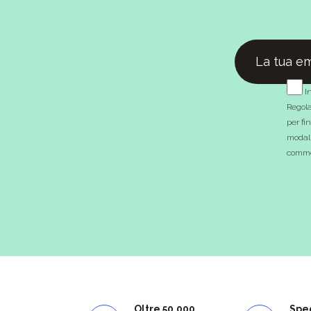
In
Regola
per fi
modali
commer
Oltre 50.000
Spe