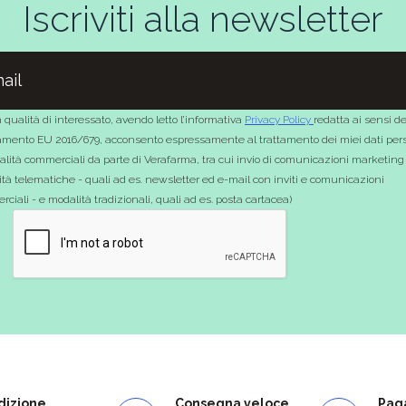
Iscriviti alla newsletter
 qualità di interessato, avendo letto l’informativa
Privacy Policy
redatta ai sensi de
mento EU 2016/679, acconsento espressamente al trattamento dei miei dati pers
nalità commerciali da parte di Verafarma, tra cui invio di comunicazioni marketing
tà telematiche - quali ad es. newsletter ed e-mail con inviti e comunicazioni
ciali - e modalità tradizionali, quali ad es. posta cartacea)
dizione
Consegna veloce
Paga