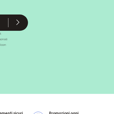
l
onali
 (con
menti sicuri
Promozioni ogni