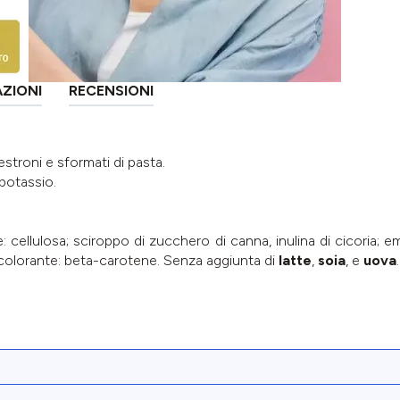
AZIONI
RECENSIONI
stroni e sformati di pasta.
 potassio.
 cellulosa; sciroppo di zucchero di canna, inulina di cicoria; em
o; colorante: beta-carotene. Senza aggiunta di
latte
,
soia
, e
uova