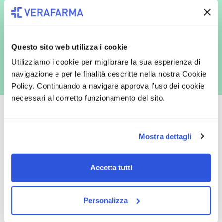
redatta ai sensi del Regolamento EU 2016/679, acconsento
espressamente al trattamento dei miei dati personali per finalità
commerciali da parte di Verafarma, tra cui invio di comunicazioni
marketing (con modalità telematiche - quali ad es. newsletter ed e-mail
con inviti e comunicazioni commerciali - e modalità tradizionali, quali ad
es. posta cartacea)
Questo sito web utilizza i cookie
Utilizziamo i cookie per migliorare la sua esperienza di
navigazione e per le finalità descritte nella nostra Cookie
Policy. Continuando a navigare approva l'uso dei cookie
necessari al corretto funzionamento del sito.
Mostra dettagli
Oltre 50.000 prodotti
Spedizione gratuita
Accetta tutti
Catalogo prodotti ampio e completo
Con un acquisto minimo di 29.90 €
per soddisfare tutte le esigenze.
la spedizione la regaliamo noi.
Spedizioni in tutta Europa a 20€.
Personalizza