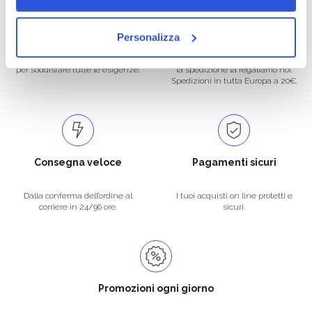
Oltre 50.000 prodotti
Spedizione gratuita
Personalizza
Catalogo prodotti ampio e completo
Con un acquisto minimo di 29.90 €
per soddisfare tutte le esigenze.
la spedizione la regaliamo noi.
Spedizioni in tutta Europa a 20€.
Consegna veloce
Pagamenti sicuri
Dalla conferma dell’ordine al
I tuoi acquisti on line protetti e
corriere in 24/96 ore.
sicuri.
Promozioni ogni giorno