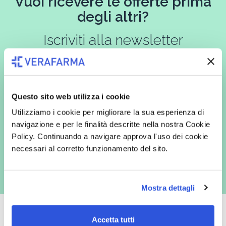
Vuoi ricevere le offerte prima
degli altri?
Iscriviti alla newsletter
In qualità di interessato, avendo letto l’informativa
Privacy Policy
Questo sito web utilizza i cookie
redatta ai sensi del Regolamento EU 2016/679, acconsento
espressamente al trattamento dei miei dati personali per finalità
Utilizziamo i cookie per migliorare la sua esperienza di
commerciali da parte di Verafarma, tra cui invio di comunicazioni
navigazione e per le finalità descritte nella nostra Cookie
marketing (con modalità telematiche - quali ad es. newsletter ed e-mail
con inviti e comunicazioni commerciali - e modalità tradizionali, quali ad
Policy. Continuando a navigare approva l'uso dei cookie
es. posta cartacea)
necessari al corretto funzionamento del sito.
Mostra dettagli
Accetta tutti