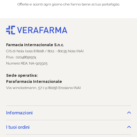
Offerte e sconti ogni giorno che fanno bene al tuo portafoglio.
Farmacia Internazionale S.n.c.
CIS di Nola Isola 8 8008 / 8011 - 80035 Nola (NA)
P.Iva : 02048690974
Numero REA: NA-929325
Sede operativa:
Parafarmacia Internazionale
Via winckelmann, 57 l-p 80056 Ercolano (NA)
Informazioni
I tuoi ordini