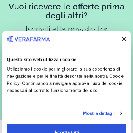
Vuoi ricevere le offerte prima
degli altri?
Iscriviti alla newsletter
Questo sito web utilizza i cookie
In qualità di interessato, avendo letto l’informativa
Privacy Policy
redatta ai sensi del Regolamento EU 2016/679, acconsento
Utilizziamo i cookie per migliorare la sua esperienza di
espressamente al trattamento dei miei dati personali per finalità
commerciali da parte di Verafarma, tra cui invio di comunicazioni
navigazione e per le finalità descritte nella nostra Cookie
marketing (con modalità telematiche - quali ad es. newsletter ed e-mail
Policy. Continuando a navigare approva l'uso dei cookie
con inviti e comunicazioni commerciali - e modalità tradizionali, quali ad
es. posta cartacea)
necessari al corretto funzionamento del sito.
Mostra dettagli
Accetta tutti