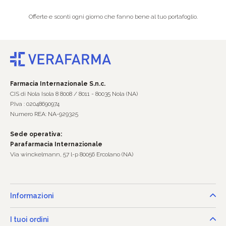
Offerte e sconti ogni giorno che fanno bene al tuo portafoglio.
Farmacia Internazionale S.n.c.
CIS di Nola Isola 8 8008 / 8011 - 80035 Nola (NA)
P.Iva : 02048690974
Numero REA: NA-929325
Sede operativa:
Parafarmacia Internazionale
Via winckelmann, 57 l-p 80056 Ercolano (NA)
Informazioni
I tuoi ordini