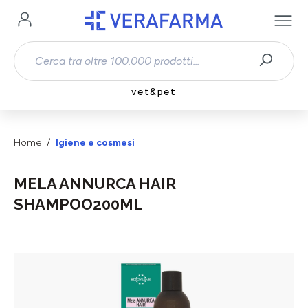
Passa al contenuto principale
vet&pet
Home
Igiene e cosmesi
MELA ANNURCA HAIR
SHAMPOO200ML
Salta la galleria di immagini