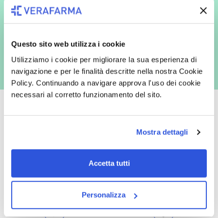
espressamente al trattamento dei miei dati personali per finalità
commerciali da parte di Verafarma, tra cui invio di comunicazioni
marketing (con modalità telematiche - quali ad es. newsletter ed e-mail
con inviti e comunicazioni commerciali - e modalità tradizionali, quali ad
es. posta cartacea)
Questo sito web utilizza i cookie
Utilizziamo i cookie per migliorare la sua esperienza di
navigazione e per le finalità descritte nella nostra Cookie
Policy. Continuando a navigare approva l'uso dei cookie
necessari al corretto funzionamento del sito.
Mostra dettagli
Oltre 50.000 prodotti
Spedizione gratuita
Catalogo prodotti ampio e completo
Con un acquisto minimo di 29.90 €
Accetta tutti
per soddisfare tutte le esigenze.
la spedizione la regaliamo noi.
Spedizioni in tutta Europa a 20€.
Personalizza