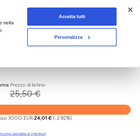
:00-18:00)
Accetta tutti
e nella
vet&pet
o
Personalizza
arma
Prezzo di listino
25,50 €
basso 30GG EUR
24,01 €
(-2.92%)
izione calcolata al checkout