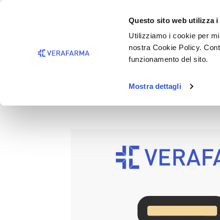
Passa al contenuto principale
BISOGNO 
Questo sito web utilizza i
Salta alla ricerca
Utilizziamo i cookie per mig
nostra Cookie Policy. Cont
Passa alla navigazione principale
funzionamento del sito.
Mostra dettagli
MEDI U GAMB.COT.21 NERO 6
Salta la galleria di immagini