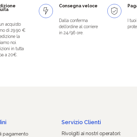
dizione
Consegna veloce
Paga
uita
Dalla conferma
I tuo
un acquisto
dell’ordine al corriere
protet
mo di 29.90 €
in 24/96 ore.
edizione la
iamo noi.
zioni in tutta
pa a 20€.
ini
Servizio Clienti
Rivolgiti ai nostri operatori:
di pagamento