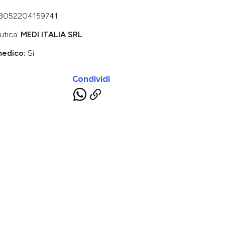
8052204159741
utica:
MEDI ITALIA SRL
medico:
Si
Condividi