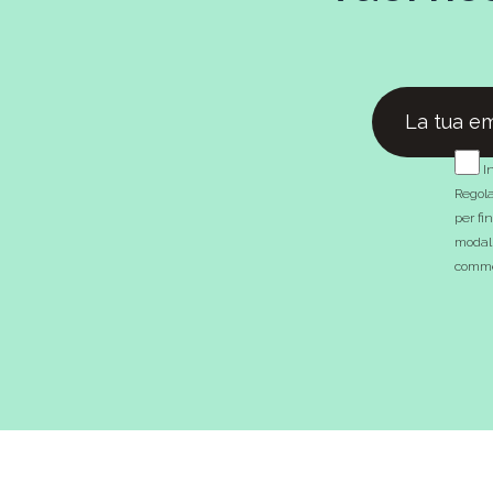
In
Regola
per fi
modali
commer