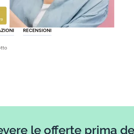
AZIONI
RECENSIONI
otto
evere le offerte prima deg