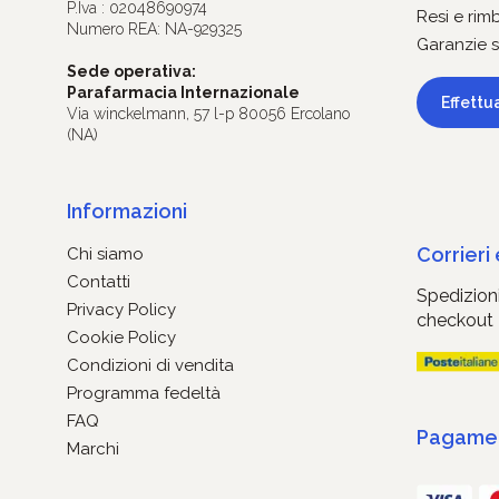
P.Iva : 02048690974
Resi e rim
Numero REA: NA-929325
Garanzie s
Sede operativa:
Parafarmacia Internazionale
Effettu
Via winckelmann, 57 l-p 80056 Ercolano
(NA)
Informazioni
Corrieri
Chi siamo
Contatti
Spedizioni
Privacy Policy
checkout
Cookie Policy
Condizioni di vendita
Programma fedeltà
FAQ
Pagament
Marchi