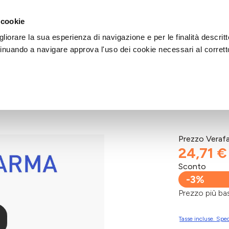
DI AIUTO?
CHIAMACI AL NUMERO 030 764 1124
(LUN-VEN / 9:30-13:00 / 15
 cookie
liorare la sua esperienza di navigazione e per le finalità descritt
inuando a navigare approva l'uso dei cookie necessari al corrett
 2150
Prezzo Veraf
24,71 €
Sconto
-3%
Prezzo più 
Tasse incluse. Sped