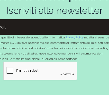
Iscriviti alla newsletter
 qualità di interessato, avendo letto l’informativa
Privacy Policy
redatta ai sensi de
mento EU 2016/679, acconsento espressamente al trattamento dei miei dati pers
nalità commerciali da parte di Verafarma, tra cui invio di comunicazioni marketing
tà telematiche - quali ad es. newsletter ed e-mail con inviti e comunicazioni
ciali - e modalità tradizionali, quali ad es. posta cartacea)