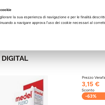
DI AIUTO?
CHIAMACI AL NUMERO 030 764 1124
(LUN-VEN / 9:30-13:00 / 15
 cookie
liorare la sua esperienza di navigazione e per le finalità descritt
inuando a navigare approva l'uso dei cookie necessari al corrett
DIGITAL
Prezzo Veraf
3,15 €
Sconto
-63%