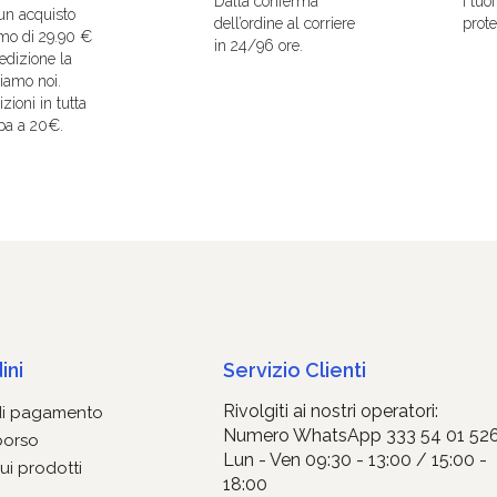
Dalla conferma
I tuo
un acquisto
dell’ordine al corriere
protet
mo di 29.90 €
in 24/96 ore.
edizione la
iamo noi.
zioni in tutta
pa a 20€.
ini
Servizio Clienti
Rivolgiti ai nostri operatori:
di pagamento
Numero WhatsApp 333 54 01 52
borso
Lun - Ven 09:30 - 13:00 / 15:00 -
ui prodotti
18:00