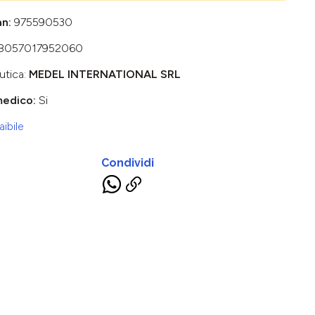
an:
975590530
8057017952060
utica:
MEDEL INTERNATIONAL SRL
medico:
Si
ibile
Condividi