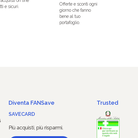
i acquisti on line
Offerte e sconti ogni
ti e sicuri.
giorno che fanno
bene al tuo
portafoglio.
Diventa FANSave
Trusted
SAVECARD
6
Più acquisti, più risparmi.