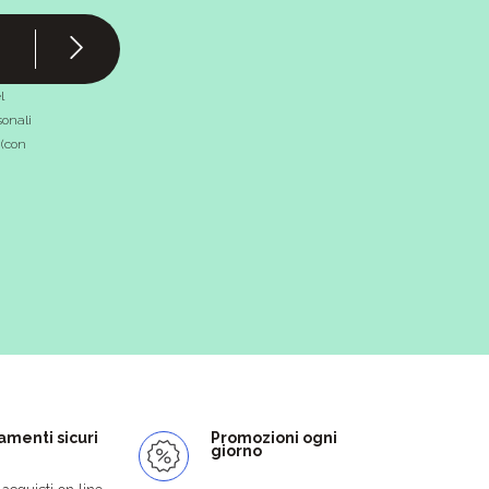
l
onali
 (con
menti sicuri
Promozioni ogni
giorno