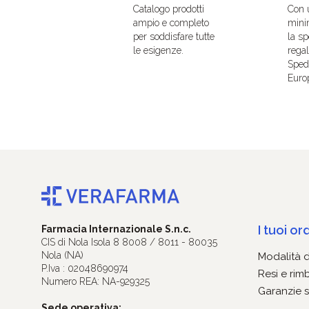
Catalogo prodotti
Con 
ampio e completo
mini
per soddisfare tutte
la sp
le esigenze.
regal
Spedi
Euro
I tuoi ord
Farmacia Internazionale S.n.c.
CIS di Nola Isola 8 8008 / 8011 - 80035
Nola (NA)
Modalità 
P.Iva : 02048690974
Resi e rim
Numero REA: NA-929325
Garanzie s
Sede operativa: