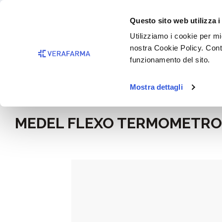
Passa al contenuto principale
BISOGNO 
Questo sito web utilizza i
Salta alla ricerca
Utilizziamo i cookie per mig
nostra Cookie Policy. Cont
Passa alla navigazione principale
funzionamento del sito.
Mostra dettagli
Home
Benessere
Medicamenti e disinfettanti
MEDEL FLEXO TERMOMETRO 
Salta la galleria di immagini