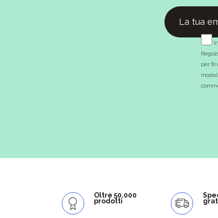
In
Regola
per fi
modali
commer
Oltre 50.000
Spe
prodotti
grat