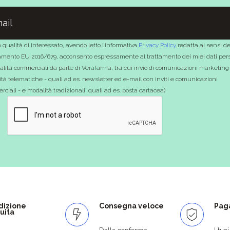
 qualità di interessato, avendo letto l’informativa
Privacy Policy
redatta ai sensi de
mento EU 2016/679, acconsento espressamente al trattamento dei miei dati pers
nalità commerciali da parte di Verafarma, tra cui invio di comunicazioni marketing
tà telematiche - quali ad es. newsletter ed e-mail con inviti e comunicazioni
ciali - e modalità tradizionali, quali ad es. posta cartacea)
dizione
Consegna veloce
Paga
uita