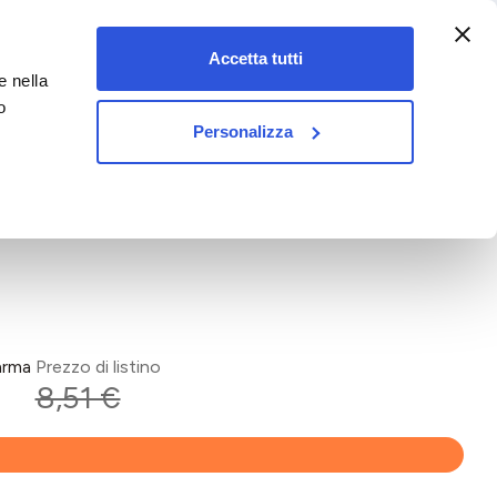
:00-18:00)
Accetta tutti
e nella
vet&pet
o
Personalizza
arma
Prezzo di listino
8,51 €