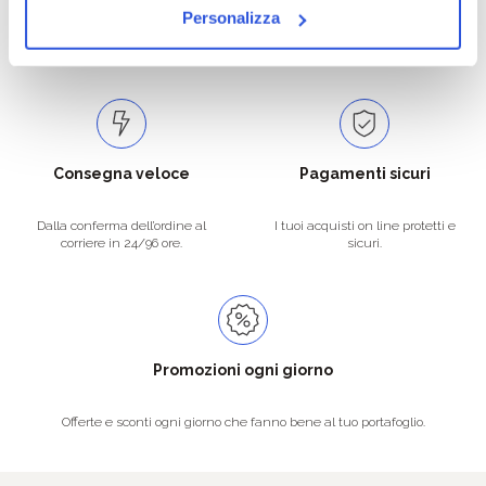
Catalogo prodotti ampio e completo
Con un acquisto minimo di 29.90 €
Personalizza
per soddisfare tutte le esigenze.
la spedizione la regaliamo noi.
Spedizioni in tutta Europa a 20€.
Consegna veloce
Pagamenti sicuri
Dalla conferma dell’ordine al
I tuoi acquisti on line protetti e
corriere in 24/96 ore.
sicuri.
Promozioni ogni giorno
Offerte e sconti ogni giorno che fanno bene al tuo portafoglio.