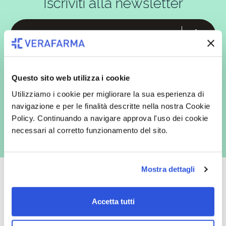
Iscriviti alla newsletter
In qualità di interessato, avendo letto l’informativa
Privacy Policy
redatta ai sensi del Regolamento EU 2016/679, acconsento
espressamente al trattamento dei miei dati personali per finalità
Questo sito web utilizza i cookie
commerciali da parte di Verafarma, tra cui invio di comunicazioni
marketing (con modalità telematiche - quali ad es. newsletter ed e-mail
Utilizziamo i cookie per migliorare la sua esperienza di
con inviti e comunicazioni commerciali - e modalità tradizionali, quali ad
es. posta cartacea)
navigazione e per le finalità descritte nella nostra Cookie
Policy. Continuando a navigare approva l'uso dei cookie
necessari al corretto funzionamento del sito.
Mostra dettagli
Accetta tutti
Oltre 50.000 prodotti
Spedizione gratuita