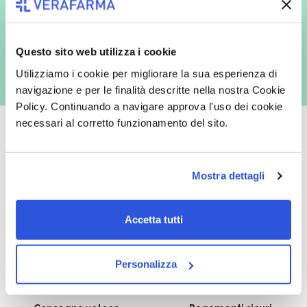
marketing (con modalità telematiche - quali ad es. newsletter ed e-mail
con inviti e comunicazioni commerciali - e modalità tradizionali, quali ad
es. posta cartacea)
Questo sito web utilizza i cookie
Utilizziamo i cookie per migliorare la sua esperienza di
navigazione e per le finalità descritte nella nostra Cookie
Policy. Continuando a navigare approva l'uso dei cookie
necessari al corretto funzionamento del sito.
Oltre 50.000 prodotti
Spedizione gratuita
Mostra dettagli
Catalogo prodotti ampio e completo
Con un acquisto minimo di 29.90 €
per soddisfare tutte le esigenze.
la spedizione la regaliamo noi.
Accetta tutti
Spedizioni in tutta Europa a 20€.
Personalizza