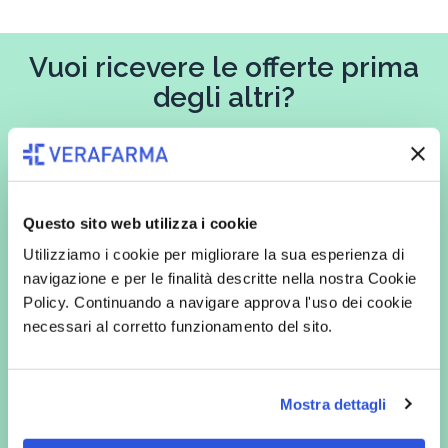
Vuoi ricevere le offerte prima
degli altri?
Iscriviti alla newsletter
Questo sito web utilizza i cookie
In qualità di interessato, avendo letto l’informativa
Privacy Policy
Utilizziamo i cookie per migliorare la sua esperienza di
redatta ai sensi del Regolamento EU 2016/679, acconsento
navigazione e per le finalità descritte nella nostra Cookie
espressamente al trattamento dei miei dati personali per finalità
commerciali da parte di Verafarma, tra cui invio di comunicazioni
Policy. Continuando a navigare approva l'uso dei cookie
marketing (con modalità telematiche - quali ad es. newsletter ed e-mail
necessari al corretto funzionamento del sito.
con inviti e comunicazioni commerciali - e modalità tradizionali, quali ad
es. posta cartacea)
Mostra dettagli