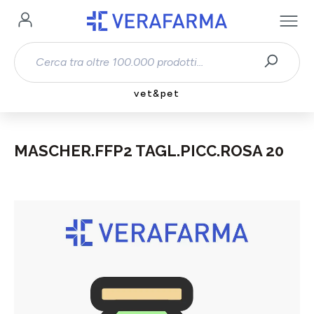
Passa al contenuto principale
vet&pet
MASCHER.FFP2 TAGL.PICC.ROSA 20
Salta la galleria di immagini