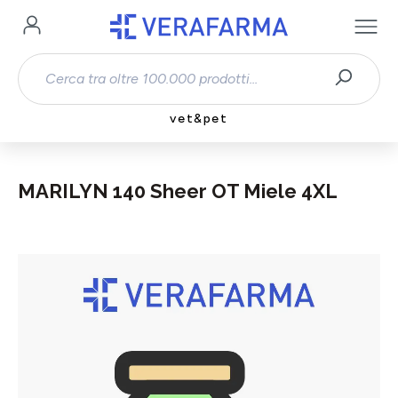
Passa al contenuto principale
vet&pet
MARILYN 140 Sheer OT Miele 4XL
Salta la galleria di immagini