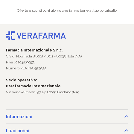
Offerte e sconti ogni giorno che fanno bene al tuo portafoglio.
Farmacia Internazionale S.n.c.
CIS di Nola Isola 8 8008 / 8011 - 80035 Nola (NA)
P.Iva : 02048690974
Numero REA: NA-929325
Sede operativa:
Parafarmacia Internazionale
Via winckelmann, 57 l-p 80056 Ercolano (NA)
Informazioni
I tuoi ordini