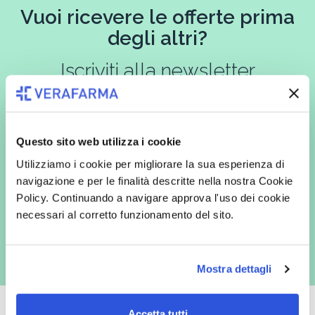
Vuoi ricevere le offerte prima
degli altri?
Iscriviti alla newsletter
Questo sito web utilizza i cookie
In qualità di interessato, avendo letto l’informativa
Privacy Policy
redatta ai sensi del Regolamento EU 2016/679, acconsento
Utilizziamo i cookie per migliorare la sua esperienza di
espressamente al trattamento dei miei dati personali per finalità
commerciali da parte di Verafarma, tra cui invio di comunicazioni
navigazione e per le finalità descritte nella nostra Cookie
marketing (con modalità telematiche - quali ad es. newsletter ed e-mail
Policy. Continuando a navigare approva l'uso dei cookie
con inviti e comunicazioni commerciali - e modalità tradizionali, quali ad
es. posta cartacea)
necessari al corretto funzionamento del sito.
Mostra dettagli
Accetta tutti