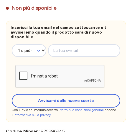
Non più disponibile
Inserisci la tua email nel campo sottostante e ti
avviseremo quando il prodotto sarà di nuovo
disponibile.
La tua e-mail
Avvisami delle nuove scorte
Con l'invio del modulo accetto i
termini e condizioni generali
nonché
l'
informativa sulla privacy
.
Codice Minsan:
975296245