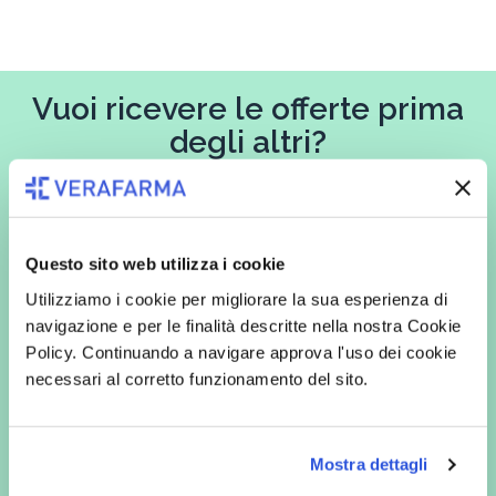
Vuoi ricevere le offerte prima
degli altri?
Iscriviti alla newsletter
Questo sito web utilizza i cookie
Utilizziamo i cookie per migliorare la sua esperienza di
In qualità di interessato, avendo letto l’informativa
Privacy Policy
navigazione e per le finalità descritte nella nostra Cookie
redatta ai sensi del Regolamento EU 2016/679, acconsento
espressamente al trattamento dei miei dati personali per finalità
Policy. Continuando a navigare approva l'uso dei cookie
commerciali da parte di Verafarma, tra cui invio di comunicazioni
necessari al corretto funzionamento del sito.
marketing (con modalità telematiche - quali ad es. newsletter ed e-mail
con inviti e comunicazioni commerciali - e modalità tradizionali, quali ad
es. posta cartacea)
Mostra dettagli