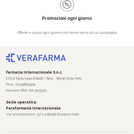
Promozioni ogni giorno
Offerte e sconti ogni giorno che fanno bene al tuo portafoglio.
Farmacia Internazionale S.n.c.
CIS di Nola Isola 8 8008 / 8011 - 80035 Nola (NA)
P.Iva : 02048690974
Numero REA: NA-929325
Sede operativa:
Parafarmacia Internazionale
Via winckelmann, 57 l-p 80056 Ercolano (NA)