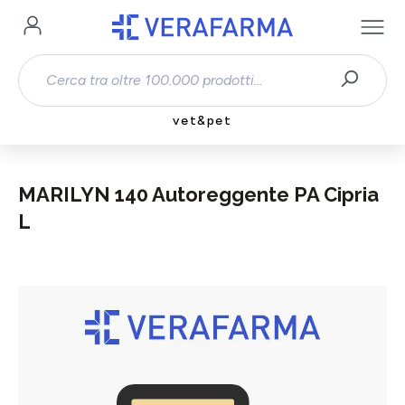
Passa al contenuto principale
vet&pet
MARILYN 140 Autoreggente PA Cipria
L
Salta la galleria di immagini