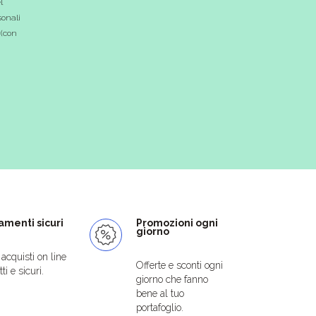
l
onali
 (con
menti sicuri
Promozioni ogni
giorno
i acquisti on line
Offerte e sconti ogni
ti e sicuri.
giorno che fanno
bene al tuo
portafoglio.