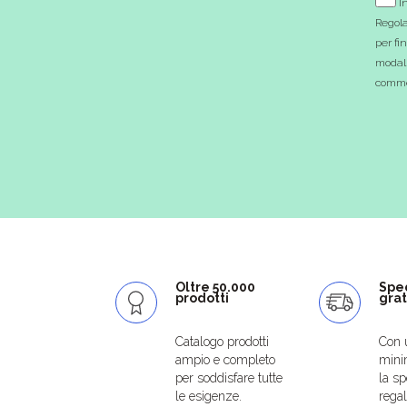
In
Regola
per fi
modali
commer
Oltre 50.000
Spe
prodotti
grat
Catalogo prodotti
Con 
ampio e completo
mini
per soddisfare tutte
la sp
le esigenze.
regal