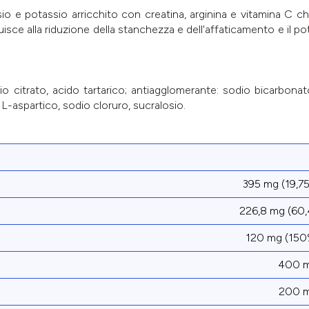
io e potassio arricchito con creatina, arginina e vitamina C ch
isce alla riduzione della stanchezza e dell'affaticamento e il p
o citrato, acido tartarico; antiagglomerante: sodio bicarbonato
L-aspartico, sodio cloruro, sucralosio.
395 mg (19,7
226,8 mg (60
120 mg (15
400 
200 