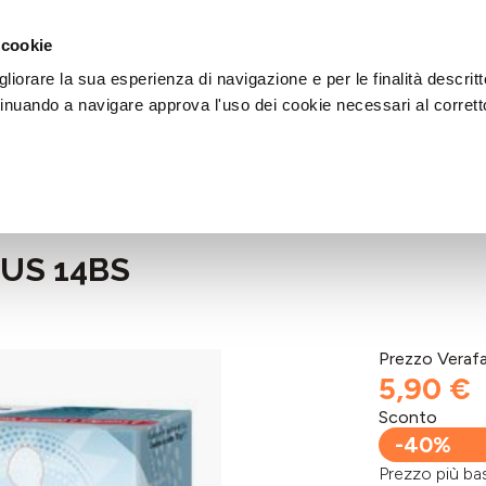
DI AIUTO?
CHIAMACI AL NUMERO 030 764 1124
(LUN-VEN / 9:30-13:00 / 15
 cookie
liorare la sua esperienza di navigazione e per le finalità descritt
inuando a navigare approva l'uso dei cookie necessari al corrett
US 14BS
Prezzo Veraf
5,90 €
Sconto
-40%
Prezzo più 