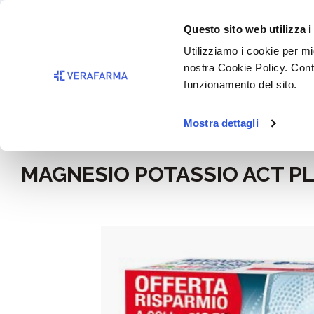
Passa al contenuto principale
BISOGNO 
Questo sito web utilizza i
Salta alla ricerca
Utilizziamo i cookie per mig
nostra Cookie Policy. Cont
Passa alla navigazione principale
funzionamento del sito.
Mostra dettagli
Home
Alimentazione e integratori
MAGNESIO POTASSIO ACT PL
Salta la galleria di immagini