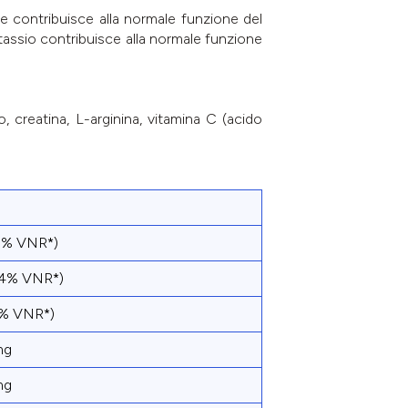
e contribuisce alla normale funzione del
otassio contribuisce alla normale funzione
, creatina, L-arginina, vitamina C (acido
5% VNR*)
,4% VNR*)
0% VNR*)
mg
mg