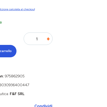
izione calcolata al checkout
e
carrello
an:
975862905
8030936400447
utica:
F&F SRL
Condividi