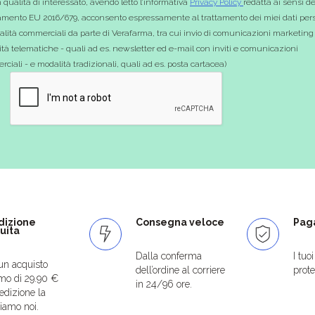
 qualità di interessato, avendo letto l’informativa
Privacy Policy
redatta ai sensi de
mento EU 2016/679, acconsento espressamente al trattamento dei miei dati pers
nalità commerciali da parte di Verafarma, tra cui invio di comunicazioni marketing
tà telematiche - quali ad es. newsletter ed e-mail con inviti e comunicazioni
ciali - e modalità tradizionali, quali ad es. posta cartacea)
dizione
Consegna veloce
Paga
uita
Dalla conferma
I tuo
un acquisto
dell’ordine al corriere
protet
mo di 29.90 €
in 24/96 ore.
edizione la
iamo noi.