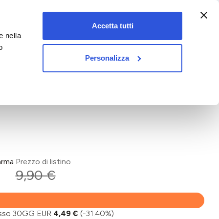
:00-18:00)
Accetta tutti
e nella
vet&pet
o
Personalizza
arma
Prezzo di listino
9,90 €
basso 30GG EUR
4,49 €
(-31.40%)