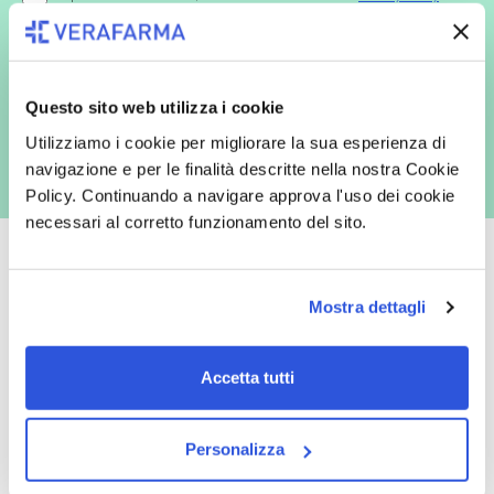
redatta ai sensi del Regolamento EU 2016/679, acconsento
espressamente al trattamento dei miei dati personali per finalità
commerciali da parte di Verafarma, tra cui invio di comunicazioni
marketing (con modalità telematiche - quali ad es. newsletter ed e-mail
con inviti e comunicazioni commerciali - e modalità tradizionali, quali ad
es. posta cartacea)
Questo sito web utilizza i cookie
Utilizziamo i cookie per migliorare la sua esperienza di
navigazione e per le finalità descritte nella nostra Cookie
Policy. Continuando a navigare approva l'uso dei cookie
necessari al corretto funzionamento del sito.
Mostra dettagli
Oltre 50.000 prodotti
Spedizione gratuita
Accetta tutti
Catalogo prodotti ampio e completo
Con un acquisto minimo di 29.90 €
per soddisfare tutte le esigenze.
la spedizione la regaliamo noi.
Spedizioni in tutta Europa a 20€.
Personalizza