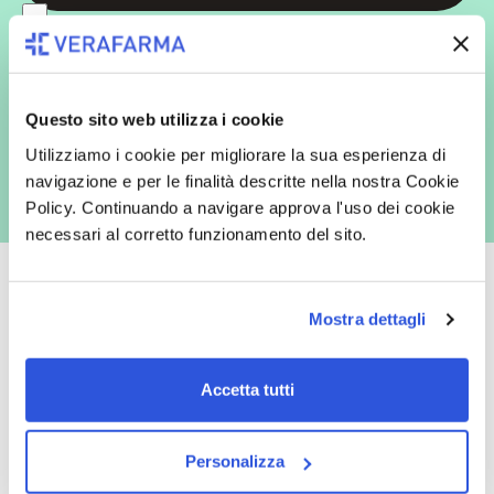
In qualità di interessato, avendo letto l’informativa
Privacy Policy
redatta ai sensi del Regolamento EU 2016/679, acconsento
espressamente al trattamento dei miei dati personali per finalità
commerciali da parte di Verafarma, tra cui invio di comunicazioni
marketing (con modalità telematiche - quali ad es. newsletter ed e-mail
con inviti e comunicazioni commerciali - e modalità tradizionali, quali ad
Questo sito web utilizza i cookie
es. posta cartacea)
Utilizziamo i cookie per migliorare la sua esperienza di
navigazione e per le finalità descritte nella nostra Cookie
Policy. Continuando a navigare approva l'uso dei cookie
necessari al corretto funzionamento del sito.
Mostra dettagli
Oltre 50.000 prodotti
Spedizione gratuita
Accetta tutti
Catalogo prodotti ampio e completo
Con un acquisto minimo di 29.90 €
per soddisfare tutte le esigenze.
la spedizione la regaliamo noi.
Spedizioni in tutta Europa a 20€.
Personalizza