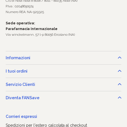
CIS di Nola Isola 8 8008 / 8011 - 80035 Nola (NA)
P.Iva : 02048690974
Numero REA: NA-929325
Sede operativa:
Parafarmacia Internazionale
Via winckelmann, 57 l-p 80056 Ercolano (NA)
Informazioni
I tuoi ordini
Servizio Clienti
Diventa FANSave
Corrieri espressi
Spedizioni per l'estero calcolata al checkout