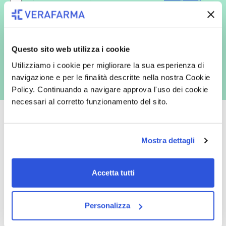
redatta ai sensi del Regolamento EU 2016/679, acconsento
espressamente al trattamento dei miei dati personali per finalità
commerciali da parte di Verafarma, tra cui invio di comunicazioni
marketing (con modalità telematiche - quali ad es. newsletter ed e-mail
con inviti e comunicazioni commerciali - e modalità tradizionali, quali ad
es. posta cartacea)
Questo sito web utilizza i cookie
Utilizziamo i cookie per migliorare la sua esperienza di
navigazione e per le finalità descritte nella nostra Cookie
Policy. Continuando a navigare approva l'uso dei cookie
necessari al corretto funzionamento del sito.
Mostra dettagli
Oltre 50.000 prodotti
Spedizione gratuita
Accetta tutti
Catalogo prodotti ampio e completo
Con un acquisto minimo di 29.90 €
per soddisfare tutte le esigenze.
la spedizione la regaliamo noi.
Spedizioni in tutta Europa a 20€.
Personalizza