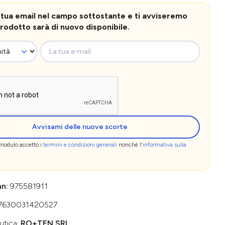
la tua email nel campo sottostante e ti avviseremo
rodotto sarà di nuovo disponibile.
La tua e-mail
Avvisami delle nuove scorte
 modulo accetto i
termini e condizioni generali
nonché l'
informativa sulla
an:
975581911
7630031420527
utica:
RO+TEN SRL