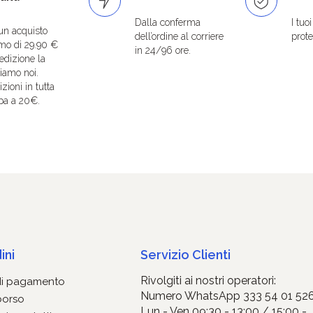
Dalla conferma
I tuo
un acquisto
dell’ordine al corriere
protet
mo di 29.90 €
in 24/96 ore.
edizione la
iamo noi.
zioni in tutta
pa a 20€.
ini
Servizio Clienti
Rivolgiti ai nostri operatori:
di pagamento
Numero WhatsApp 333 54 01 52
borso
Lun - Ven 09:30 - 13:00 / 15:00 -