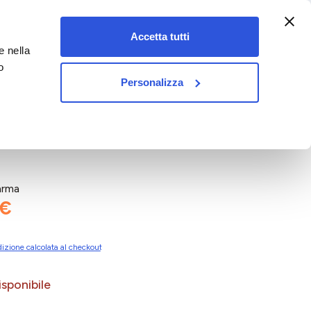
:00-18:00)
Accetta tutti
e nella
vet&pet
o
Personalizza
arma
 €
izione calcolata al checkout
sponibile