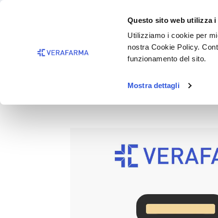
Passa al contenuto principale
BISOGNO 
Questo sito web utilizza i
Salta alla ricerca
Utilizziamo i cookie per mig
nostra Cookie Policy. Cont
Passa alla navigazione principale
funzionamento del sito.
Mostra dettagli
LUMBOSKILL 72 Corsetto Alt
Salta la galleria di immagini