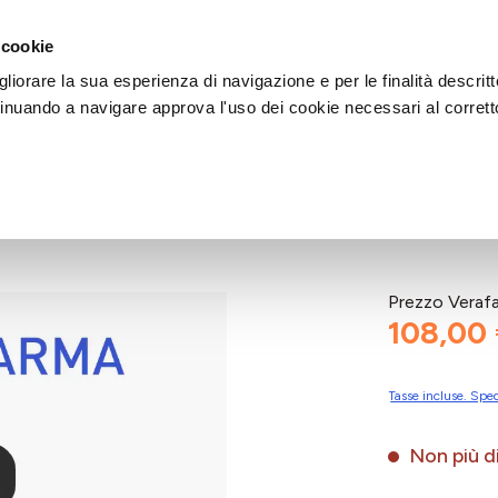
DI AIUTO?
CHIAMACI AL NUMERO 030 764 1124
(LUN-VEN / 9:30-13:00 / 15
 cookie
liorare la sua esperienza di navigazione e per le finalità descritt
inuando a navigare approva l'uso dei cookie necessari al corrett
o M
Prezzo Veraf
108,00
Tasse incluse. Sped
Non più di