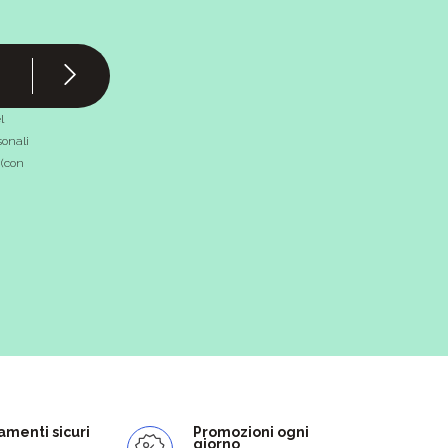
l
onali
 (con
menti sicuri
Promozioni ogni
giorno