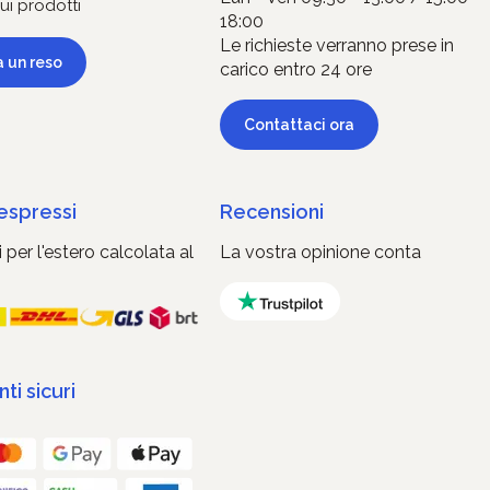
ui prodotti
18:00
Le richieste verranno prese in
a un reso
carico entro 24 ore
Contattaci ora
 espressi
Recensioni
 per l'estero calcolata al
La vostra opinione conta
i sicuri