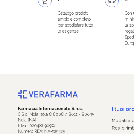
Catalogo prodotti
Con 
ampio e completo
mini
per soddisfare tutte
la sp
le esigenze.
regal
Spedi
Euro
I tuoi ord
Farmacia Internazionale S.n.c.
CIS di Nola Isola 8 8008 / 8011 - 80035
Nola (NA)
Modalità 
P.Iva : 02048690974
Resi e rim
Numero REA: NA-929325