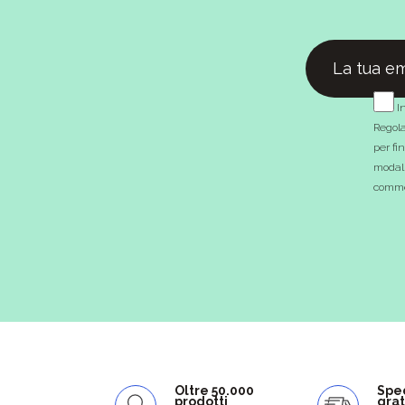
In
Regola
per fi
modali
commer
Oltre 50.000
Spe
prodotti
grat