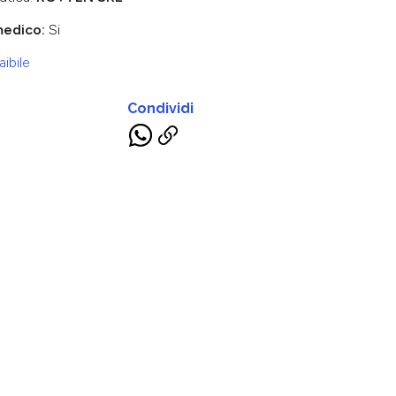
medico:
Si
ibile
Condividi