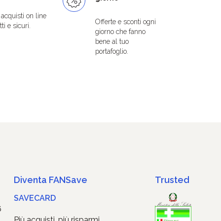
i acquisti on line
Offerte e sconti ogni
ti e sicuri.
giorno che fanno
bene al tuo
portafoglio.
Diventa FANSave
Trusted
SAVECARD
6
Più acquisti, più risparmi.