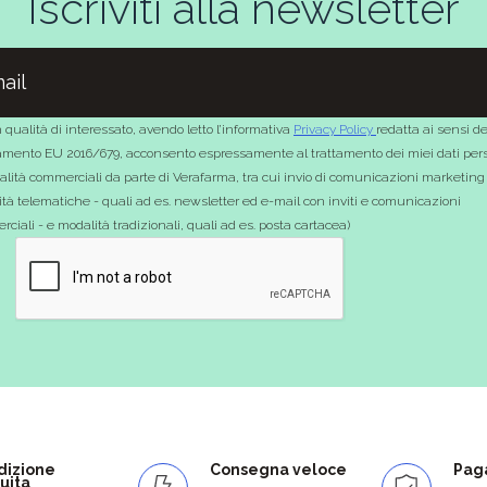
Iscriviti alla newsletter
 qualità di interessato, avendo letto l’informativa
Privacy Policy
redatta ai sensi de
mento EU 2016/679, acconsento espressamente al trattamento dei miei dati pers
nalità commerciali da parte di Verafarma, tra cui invio di comunicazioni marketing
tà telematiche - quali ad es. newsletter ed e-mail con inviti e comunicazioni
ciali - e modalità tradizionali, quali ad es. posta cartacea)
dizione
Consegna veloce
Paga
uita