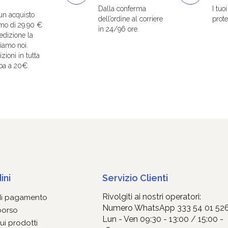
Dalla conferma
I tuo
un acquisto
dell’ordine al corriere
protet
mo di 29.90 €
in 24/96 ore.
edizione la
iamo noi.
zioni in tutta
pa a 20€.
ini
Servizio Clienti
Rivolgiti ai nostri operatori:
di pagamento
Numero WhatsApp 333 54 01 52
borso
Lun - Ven 09:30 - 13:00 / 15:00 -
ui prodotti