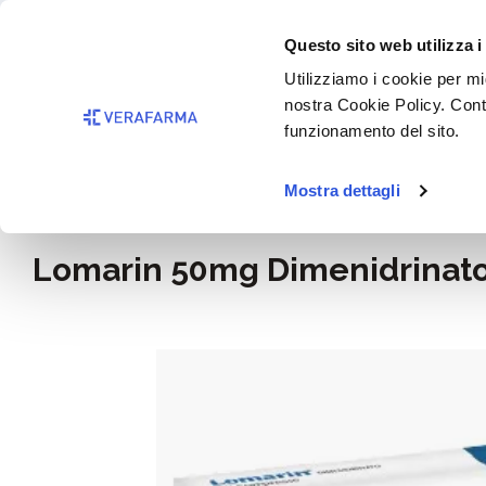
Passa al contenuto principale
BISOGNO 
Questo sito web utilizza i
Salta alla ricerca
Utilizziamo i cookie per mig
nostra Cookie Policy. Cont
Passa alla navigazione principale
funzionamento del sito.
Mostra dettagli
Home
Rimedi e salute
Lomarin 50mg Dimenidrinat
Salta la galleria di immagini