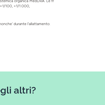
e sistemica organica MedDRA. Le fr
>=1/100, =1/1.000,
nonche' durante l'allattamento.
li altri?