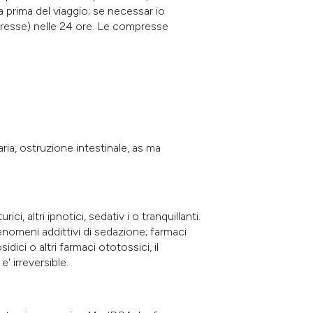
 prima del viaggio; se necessar io
resse) nelle 24 ore. Le compresse
aria, ostruzione intestinale, as ma
i, altri ipnotici, sedativ i o tranquillanti.
enomeni addittivi di sedazione; farmaci
dici o altri farmaci ototossici, il
' irreversible.