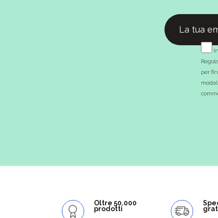
In
Regola
per fi
modali
commer
Oltre 50.000
Spe
prodotti
grat