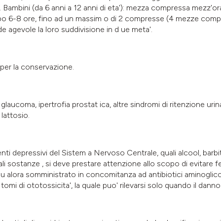
Bambini (da 6 anni a 12 anni di eta'): mezza compressa mezz'ora
po 6-8 ore, fino ad un massim o di 2 compresse (4 mezze comp
de agevole la loro suddivisione in d ue meta'.
 per la conservazione.
glaucoma, ipertrofia prostat ica, altre sindromi di ritenzione urin
lattosio.
nti depressivi del Sistem a Nervoso Centrale, quali alcool, barbituric
i sostanze , si deve prestare attenzione allo scopo di evitare f
. Qu alora somministrato in concomitanza ad antibiotici aminoglicosi
omi di ototossicita', la quale puo' rilevarsi solo quando il danno e