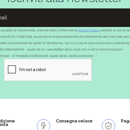
 qualità di interessato, avendo letto l’informativa
Privacy Policy
redatta ai sensi de
mento EU 2016/679, acconsento espressamente al trattamento dei miei dati pers
nalità commerciali da parte di Verafarma, tra cui invio di comunicazioni marketing
tà telematiche - quali ad es. newsletter ed e-mail con inviti e comunicazioni
ciali - e modalità tradizionali, quali ad es. posta cartacea)
dizione
Consegna veloce
Paga
uita