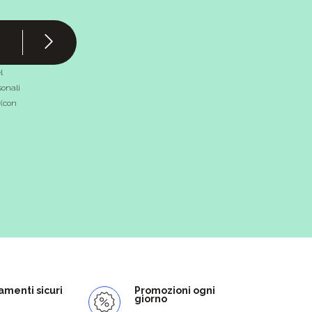
l
onali
 (con
menti sicuri
Promozioni ogni
giorno