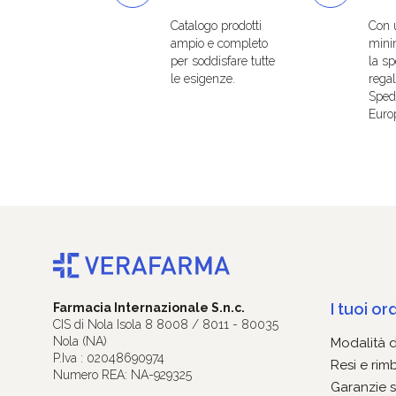
Catalogo prodotti
Con 
ampio e completo
mini
per soddisfare tutte
la sp
le esigenze.
regal
Spedi
Euro
I tuoi ord
Farmacia Internazionale S.n.c.
CIS di Nola Isola 8 8008 / 8011 - 80035
Nola (NA)
Modalità 
P.Iva : 02048690974
Resi e rim
Numero REA: NA-929325
Garanzie s