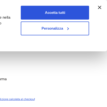
:00-18:00)
Accetta tutti
e nella
vet&pet
o
Personalizza
arma
izione calcolata al checkout