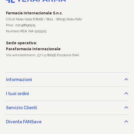
Farmacia Internazionale S.n.c.
CIS di Nola Isola 8 8008 / 8011 - 80035 Nola (NA)
P.Iva : 02048690974
Numero REA: NA-929325
Sede operativa:
Parafarmacia Internazionale
Via winckelmann, 57 l-p 80056 Ercolano (NA)
Informazioni
I tuoi ordini
Servizio Clienti
Diventa FANSave