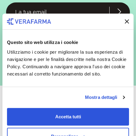
In qualità di interessato, avendo letto l’informativa
Privacy Policy
redatta ai sensi del Regolamento EU 2016/679, acconsento
espressamente al trattamento dei miei dati personali per finalità
commerciali da parte di Verafarma, tra cui invio di comunicazioni
Questo sito web utilizza i cookie
marketing (con modalità telematiche - quali ad es. newsletter ed e-mail
con inviti e comunicazioni commerciali - e modalità tradizionali, quali ad
Utilizziamo i cookie per migliorare la sua esperienza di
es. posta cartacea)
navigazione e per le finalità descritte nella nostra Cookie
Policy. Continuando a navigare approva l'uso dei cookie
necessari al corretto funzionamento del sito.
Mostra dettagli
Oltre 50.000 prodotti
Spedizione gratuita
Accetta tutti
Catalogo prodotti ampio e completo
Con un acquisto minimo di 29.90 €
per soddisfare tutte le esigenze.
la spedizione la regaliamo noi.