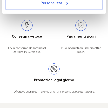
Catalogo prodotti ampio e completo
Con un acquisto minimo di 29.90 €
Personalizza
per soddisfare tutte le esigenze.
la spedizione la regaliamo noi.
Spedizioni in tutta Europa a 20€.
Consegna veloce
Pagamenti sicuri
Dalla conferma dell’ordine al
I tuoi acquisti on line protetti e
corriere in 24/96 ore.
sicuri.
Promozioni ogni giorno
Offerte e sconti ogni giorno che fanno bene al tuo portafoglio.