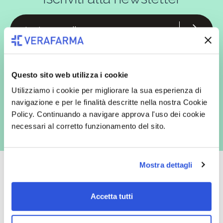
In qualità di interessato, avendo letto l’informativa
Privacy Policy
redatta ai sensi del Regolamento EU 2016/679, acconsento
espressamente al trattamento dei miei dati personali per finalità
Questo sito web utilizza i cookie
commerciali da parte di Verafarma, tra cui invio di comunicazioni
marketing (con modalità telematiche - quali ad es. newsletter ed e-mail
Utilizziamo i cookie per migliorare la sua esperienza di
con inviti e comunicazioni commerciali - e modalità tradizionali, quali ad
es. posta cartacea)
navigazione e per le finalità descritte nella nostra Cookie
Policy. Continuando a navigare approva l'uso dei cookie
necessari al corretto funzionamento del sito.
Mostra dettagli
Accetta tutti
Oltre 50.000 prodotti
Spedizione gratuita