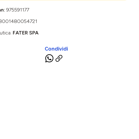
an:
975591177
8001480054721
utica:
FATER SPA
Condividi