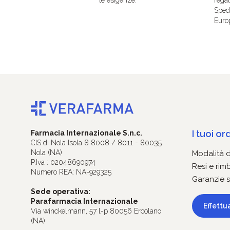
Spedi
Euro
I tuoi ord
Farmacia Internazionale S.n.c.
CIS di Nola Isola 8 8008 / 8011 - 80035
Nola (NA)
Modalità 
P.Iva : 02048690974
Resi e rim
Numero REA: NA-929325
Garanzie s
Sede operativa:
Parafarmacia Internazionale
Effettu
Via winckelmann, 57 l-p 80056 Ercolano
(NA)