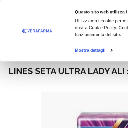
Passa al contenuto principale
BISOGNO 
Questo sito web utilizza i
Salta alla ricerca
Utilizziamo i cookie per mig
nostra Cookie Policy. Cont
Passa alla navigazione principale
funzionamento del sito.
Mostra dettagli
Home
Igiene e cosmesi
LINES SETA ULTRA LADY ALI 
Salta la galleria di immagini