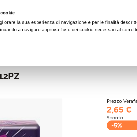
DI AIUTO?
CHIAMACI AL NUMERO 030 764 1124
(LUN-VEN / 9:30-13:00 / 15
 cookie
liorare la sua esperienza di navigazione e per le finalità descritt
inuando a navigare approva l'uso dei cookie necessari al corrett
12PZ
Prezzo Veraf
2,65 €
Sconto
-5%