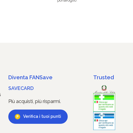
Diventa FANSave
Trusted
SAVECARD
6
Più acquisti, più risparmi.
Verifica i tuoi punti