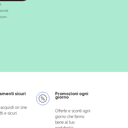
l
onali
 (con
menti sicuri
Promozioni ogni
giorno
i acquisti on line
Offerte e sconti ogni
ti e sicuri.
giorno che fanno
bene al tuo
portafoglio.