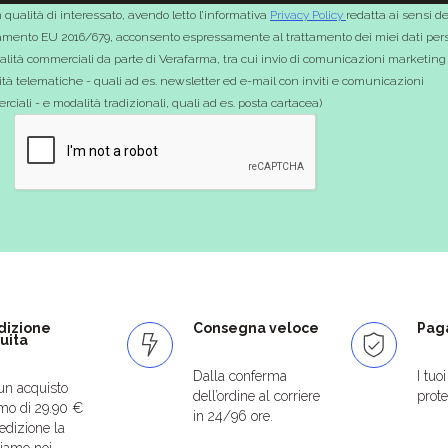
 qualità di interessato, avendo letto l’informativa
Privacy Policy
redatta ai sensi de
mento EU 2016/679, acconsento espressamente al trattamento dei miei dati pers
nalità commerciali da parte di Verafarma, tra cui invio di comunicazioni marketing
tà telematiche - quali ad es. newsletter ed e-mail con inviti e comunicazioni
ciali - e modalità tradizionali, quali ad es. posta cartacea)
dizione
Consegna veloce
Paga
uita
Dalla conferma
I tuo
un acquisto
dell’ordine al corriere
protet
mo di 29.90 €
in 24/96 ore.
edizione la
iamo noi.