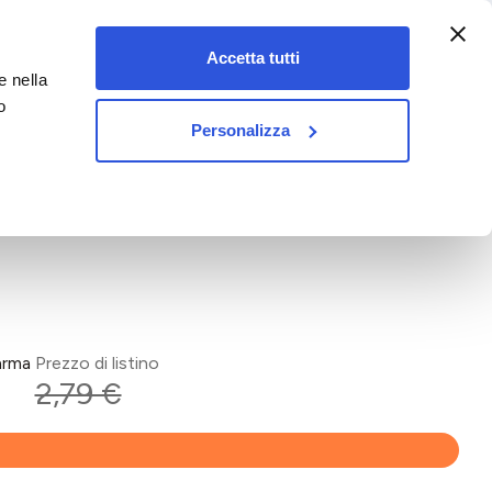
:00-18:00)
Accetta tutti
e nella
vet&pet
o
Personalizza
arma
Prezzo di listino
2,79 €