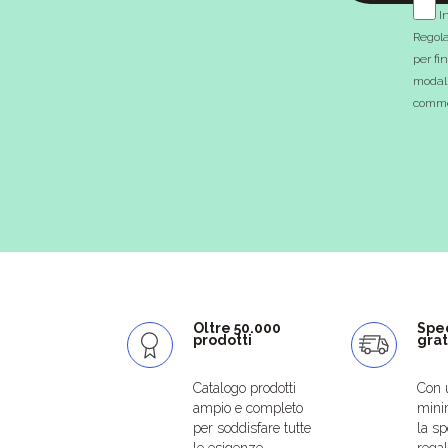
In
Regola
per fi
modali
commer
Oltre 50.000
Spe
prodotti
grat
Catalogo prodotti
Con 
ampio e completo
mini
per soddisfare tutte
la sp
le esigenze.
regal