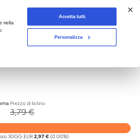
:00-18:00)
Accetta tutti
e nella
vet&pet
o
Personalizza
arma
Prezzo di listino
3,79 €
basso 30GG EUR
2,97 €
(0.00%)