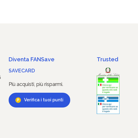
Diventa FANSave
Trusted
SAVECARD
6
Più acquisti, più risparmi.
Verifica i tuoi punti