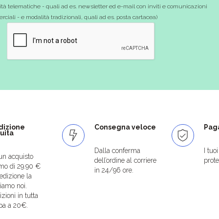
tà telematiche - quali ad es. newsletter ed e-mail con inviti e comunicazioni
ciali - e modalità tradizionali, quali ad es. posta cartacea)
dizione
Consegna veloce
Paga
uita
Dalla conferma
I tuo
un acquisto
dell’ordine al corriere
protet
mo di 29.90 €
in 24/96 ore.
edizione la
iamo noi.
zioni in tutta
pa a 20€.