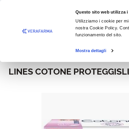
Passa al contenuto principale
BISOGNO 
Questo sito web utilizza i
Salta alla ricerca
Utilizziamo i cookie per mig
nostra Cookie Policy. Cont
Passa alla navigazione principale
funzionamento del sito.
Mostra dettagli
Home
Igiene e cosmesi
LINES COTONE PROTEGGISLI
Salta la galleria di immagini