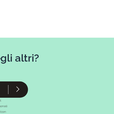
li altri?
l
onali
 (con