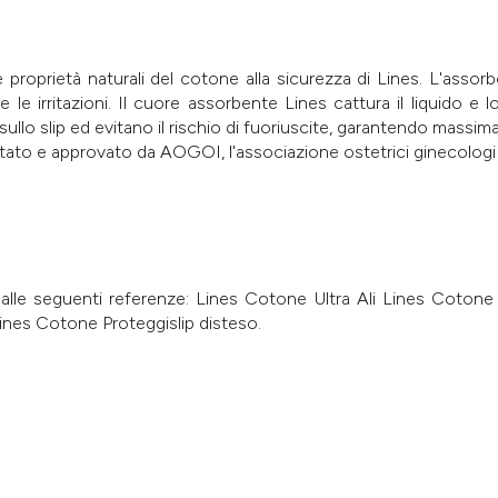
roprietà naturali del cotone alla sicurezza di Lines. L'asso
e le irritazioni. Il cuore assorbente Lines cattura il liquido e lo
 sullo slip ed evitano il rischio di fuoriuscite, garantendo massi
o e approvato da AOGOI, l'associazione ostetrici ginecologi osp
e seguenti referenze: Lines Cotone Ultra Ali Lines Cotone U
ines Cotone Proteggislip disteso.