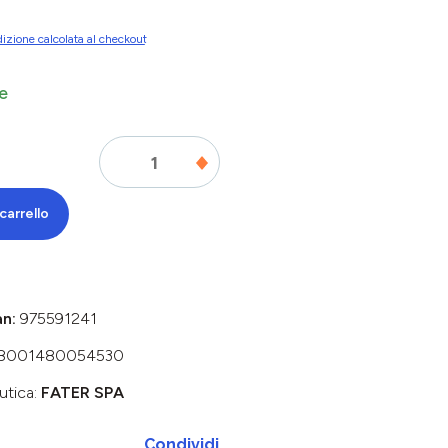
izione calcolata al checkout
e
carrello
an:
975591241
8001480054530
utica:
FATER SPA
Condividi