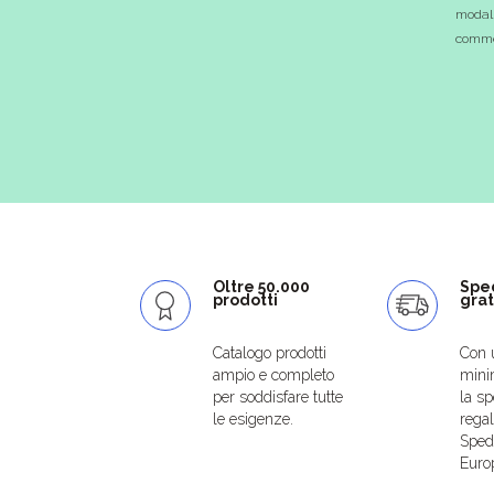
modali
commer
Oltre 50.000
Spe
prodotti
grat
Catalogo prodotti
Con 
ampio e completo
mini
per soddisfare tutte
la sp
le esigenze.
regal
Spedi
Euro