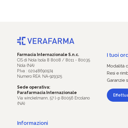
I tuoi ord
Farmacia Internazionale S.n.c.
CIS di Nola Isola 8 8008 / 8011 - 80035
Nola (NA)
Modalità 
P.Iva : 02048690974
Resi e rim
Numero REA: NA-929325
Garanzie s
Sede operativa:
Parafarmacia Internazionale
Effettu
Via winckelmann, 57 l-p 80056 Ercolano
(NA)
Informazioni