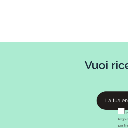
Vuoi ric
In
Regola
per fi