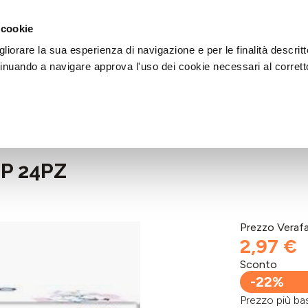
DI AIUTO?
CHIAMACI AL NUMERO 030 764 1124
(LUN-VEN / 9:30-13:00 / 15
 cookie
liorare la sua esperienza di navigazione e per le finalità descritt
inuando a navigare approva l'uso dei cookie necessari al corrett
P 24PZ
Prezzo Veraf
2,97 €
Sconto
-22%
Prezzo più 