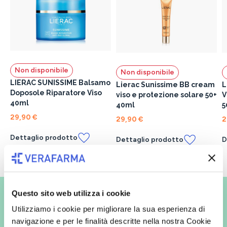
Non disponibile
Non disponibile
LIERAC SUNISSIME Balsamo
Lierac Sunissime BB cream
L
Doposole Riparatore Viso
viso e protezione solare 50+
V
40ml
40ml
5
29,90 €
29,90 €
2
Dettaglio prodotto
Dettaglio prodotto
D
Vuoi ricevere le offerte prima
Questo sito web utilizza i cookie
degli altri?
Utilizziamo i cookie per migliorare la sua esperienza di
navigazione e per le finalità descritte nella nostra Cookie