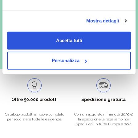
In qualità di interessato, avendo letto l’informativa
Privacy Policy
redatta ai sensi del Regolamento EU 2016/679, acconsento
espressamente al trattamento dei miei dati personali per finalità
Mostra dettagli
commerciali da parte di Verafarma, tra cui invio di comunicazioni
marketing (con modalità telematiche - quali ad es. newsletter ed e-mail
con inviti e comunicazioni commerciali - e modalità tradizionali, quali ad
es. posta cartacea)
Accetta tutti
Personalizza
Oltre 50.000 prodotti
Spedizione gratuita
Catalogo prodotti ampio e completo
Con un acquisto minimo di 29.90 €
per soddisfare tutte le esigenze.
la spedizione la regaliamo noi.
Spedizioni in tutta Europa a 20€.