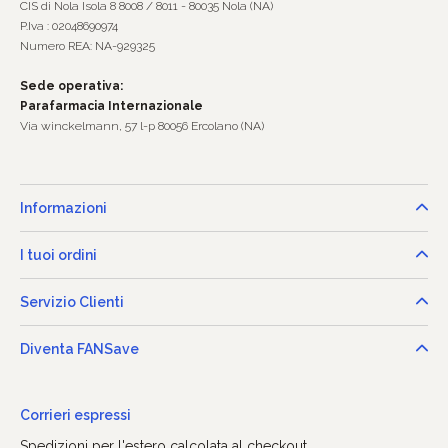
CIS di Nola Isola 8 8008 / 8011 - 80035 Nola (NA)
P.Iva : 02048690974
Numero REA: NA-929325
Sede operativa:
Parafarmacia Internazionale
Via winckelmann, 57 l-p 80056 Ercolano (NA)
Informazioni
I tuoi ordini
Servizio Clienti
Diventa FANSave
Corrieri espressi
Spedizioni per l'estero calcolata al checkout