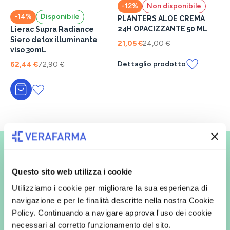
-12%
Non disponibile
-14%
Disponibile
PLANTERS ALOE CREMA
24H OPACIZZANTE 50 ML
Lierac Supra Radiance
Siero detox illuminante
21,05 €
24,00 €
viso 30mL
Dettaglio prodotto
62,44 €
72,90 €
Aggiungi al carrello
Vuoi ricevere le offerte prima
degli altri?
Questo sito web utilizza i cookie
Iscriviti alla newsletter
Utilizziamo i cookie per migliorare la sua esperienza di
navigazione e per le finalità descritte nella nostra Cookie
Policy. Continuando a navigare approva l'uso dei cookie
necessari al corretto funzionamento del sito.