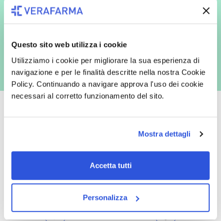
espressamente al trattamento dei miei dati personali per finalità
commerciali da parte di Verafarma, tra cui invio di comunicazioni
marketing (con modalità telematiche - quali ad es. newsletter ed e-mail
con inviti e comunicazioni commerciali - e modalità tradizionali, quali ad
es. posta cartacea)
Questo sito web utilizza i cookie
Utilizziamo i cookie per migliorare la sua esperienza di
navigazione e per le finalità descritte nella nostra Cookie
Policy. Continuando a navigare approva l'uso dei cookie
necessari al corretto funzionamento del sito.
Mostra dettagli
Oltre 50.000 prodotti
Spedizione gratuita
Catalogo prodotti ampio e completo
Con un acquisto minimo di 29.90 €
Accetta tutti
per soddisfare tutte le esigenze.
la spedizione la regaliamo noi.
Spedizioni in tutta Europa a 20€.
Personalizza