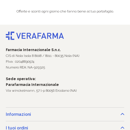
Offerte e sconti ogni giorno che fanno bene al tuo portafoglio.
Farmacia Internazionale S.n.c.
CIS di Nola Isola 8 8008 / 8011 - 80035 Nola (NA)
P.Iva : 02048690974
Numero REA: NA-929325
Sede operativa:
Parafarmacia Internazionale
Via winckelmann, 57 l-p 80056 Ercolano (NA)
Informazioni
I tuoi ordini