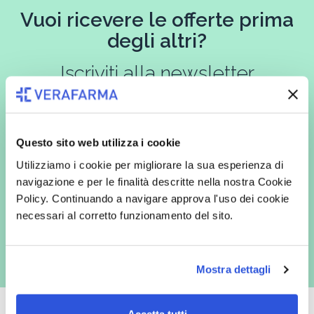
Vuoi ricevere le offerte prima
degli altri?
Iscriviti alla newsletter
Questo sito web utilizza i cookie
In qualità di interessato, avendo letto l’informativa
Privacy Policy
redatta ai sensi del Regolamento EU 2016/679, acconsento
Utilizziamo i cookie per migliorare la sua esperienza di
espressamente al trattamento dei miei dati personali per finalità
commerciali da parte di Verafarma, tra cui invio di comunicazioni
navigazione e per le finalità descritte nella nostra Cookie
marketing (con modalità telematiche - quali ad es. newsletter ed e-mail
Policy. Continuando a navigare approva l'uso dei cookie
con inviti e comunicazioni commerciali - e modalità tradizionali, quali ad
es. posta cartacea)
necessari al corretto funzionamento del sito.
Mostra dettagli
Accetta tutti