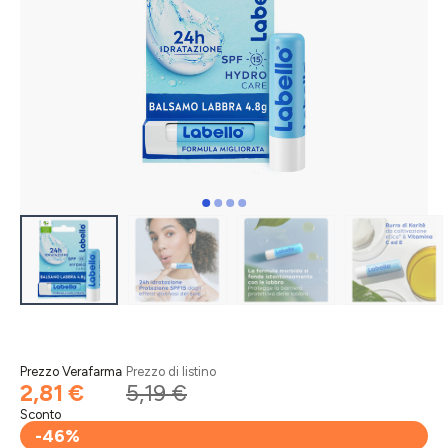
Prezzo Verafarma
Prezzo di listino
2,81 €
5,19 €
Sconto
-46%