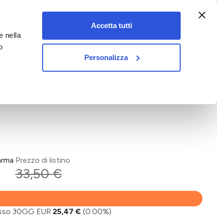
:00-18:00)
Accetta tutti
e nella
vet&pet
o
Personalizza
arma
Prezzo di listino
€
33,50 €
basso 30GG EUR
25,47 €
(0.00%)