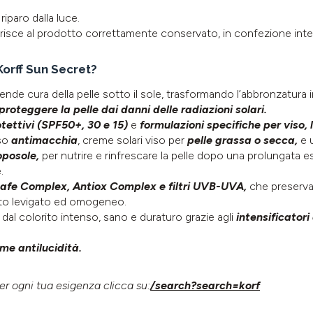
iparo dalla luce.
ferisce al prodotto correttamente conservato, in confezione inte
 Korff Sun Secret?
rende cura della pelle sotto il sole, trasformando l’abbronzatura i
proteggere la pelle dai danni delle radiazioni solari.
tettivi (
SPF
50+, 30 e 15)
e
formulazioni specifiche per viso,
so
antimacchia
, creme solari viso per
pelle grassa o secca,
e 
oposole,
per nutrire e rinfrescare la pelle dopo una prolungata 
.
fe Complex, Antiox Complex e filtri UVB-UVA,
che preserva
ato levigato ed omogeneo.
dal colorito intenso, sano e duraturo grazie agli
intensificatori
me antilucidità.
 per ogni tua esigenza clicca su:
/search?search=korf