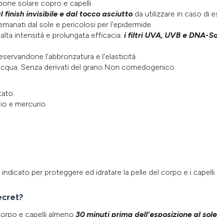
ione solare copro e capelli.
l finish invisibile e dal tocco asciutto
da utilizzare in caso di 
i emanati dal sole e pericolosi per l'epidermide.
alta intensità e prolungata efficacia:
i
filtri UVA, UVB e DNA-
reservandone l'abbronzatura e l'elasticità.
'acqua. Senza derivati del grano.Non comedogenico.
ato.
dio e mercurio.
indicato per proteggere ed idratare la pelle del corpo e i capell
ecret?
orpo e capelli almeno
30 minuti prima dell’esposizione al sole