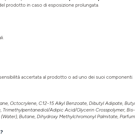
del prodotto in caso di esposizione prolungata.
i.
sensibilità accertata al prodotto o ad uno dei suoi componenti.
ane, Octocrylene, C12-15 Alkyl Benzoate, Dibutyl Adipate, But
e, Trimethylpentanediol/Adipic Acid/Glycerin Crosspolymer, Bi
 (Water), Butane, Dihydroxy Methylchromonyl Palmitate, Parfum
t?