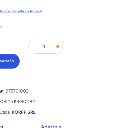
izione calcolata al checkout
e
carrello
an:
975761089
8050519680080
utica:
KORFF SRL
in
Adatto a