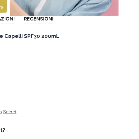
AZIONI
RECENSIONI
 e Capelli SPF30 200mL
n
Secret
t?