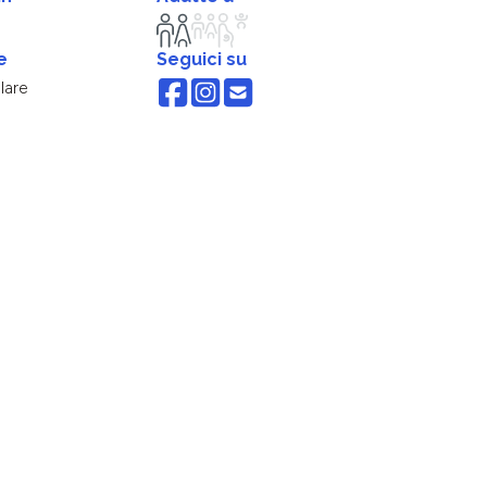
e
Seguici su
lare