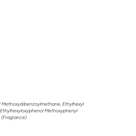
yl Methoxydibenzoylmethane, Ethylhexyl
s-Ethylhexyloxyphenol Methoxyphenyl
 (Fragrance).