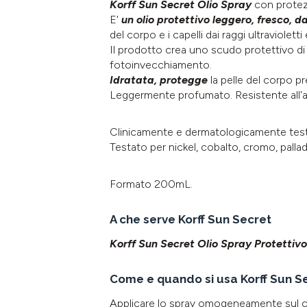
Korff Sun Secret
Olio Spray
con protez
E'
un olio protettivo
leggero, fresco, da
del corpo e i capelli dai raggi ultraviolett
Il prodotto crea uno scudo protettivo di 
fotoinvecchiamento.
Idratata, protegge
la pelle del corpo p
Leggermente profumato.
Resistente all
Clinicamente e dermatologicamente test
Testato per nickel, cobalto, cromo, palla
Formato 200mL.
A che serve Korff Sun Secret
Korff Sun Secret
Olio Spray
Protettivo
Come e quando si usa Korff Sun S
Applicare lo spray omogeneamente sul c