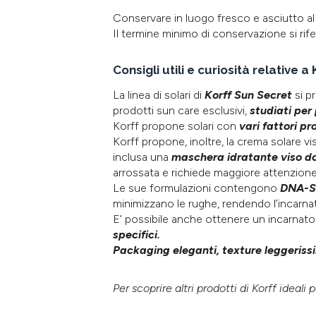
Conservare in luogo fresco e asciutto al r
Il termine minimo di conservazione si ri
Consigli utili e curiosità relative a
La linea di solari di
Korff Sun Secret
si p
prodotti sun care esclusivi,
studiati per 
Korff propone solari con
vari fattori pro
Korff propone, inoltre, la crema solare vi
inclusa una
maschera idratante viso d
arrossata e richiede maggiore attenzione
Le sue formulazioni contengono
DNA-Sa
minimizzano le rughe, rendendo l’incarn
E’ possibile anche ottenere un incarnato 
specifici.
Packaging eleganti, texture leggerissi
Per scoprire altri prodotti di Korff ideali