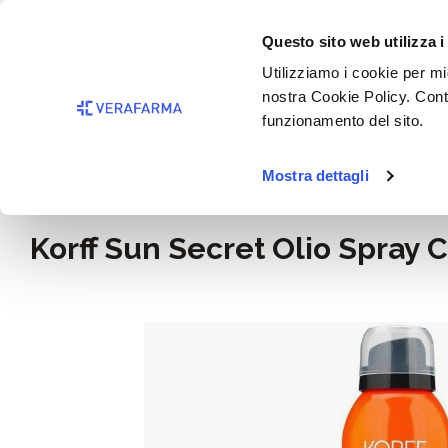
Passa al contenuto principale
BISOGNO 
Questo sito web utilizza i
Salta alla ricerca
Utilizziamo i cookie per mig
nostra Cookie Policy. Cont
Passa alla navigazione principale
funzionamento del sito.
Mostra dettagli
Home
Igiene e cosmesi
Korff Sun Secret Olio Spray
Salta la galleria di immagini