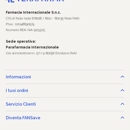
Farmacia Internazionale S.n.c.
CIS di Nola Isola 8 8008 / 8011 - 80035 Nola (NA)
P.Iva : 02048690974
Numero REA: NA-929325
Sede operativa:
Parafarmacia Internazionale
Via winckelmann, 57 l-p 80056 Ercolano (NA)
Informazioni
I tuoi ordini
Servizio Clienti
Diventa FANSave