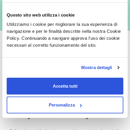
espressamente al trattamento dei miei dati personali per finalità
commerciali da parte di Verafarma, tra cui invio di comunicazioni
marketing (con modalità telematiche - quali ad es. newsletter ed e-mail
Questo sito web utilizza i cookie
con inviti e comunicazioni commerciali - e modalità tradizionali, quali ad
es. posta cartacea)
Utilizziamo i cookie per migliorare la sua esperienza di
navigazione e per le finalità descritte nella nostra Cookie
Policy. Continuando a navigare approva l'uso dei cookie
necessari al corretto funzionamento del sito.
Oltre 50.000 prodotti
Spedizione gratuita
Mostra dettagli
Catalogo prodotti ampio e completo
Con un acquisto minimo di 29.90 €
per soddisfare tutte le esigenze.
la spedizione la regaliamo noi.
Spedizioni in tutta Europa a 20€.
Accetta tutti
Personalizza
Consegna veloce
Pagamenti sicuri