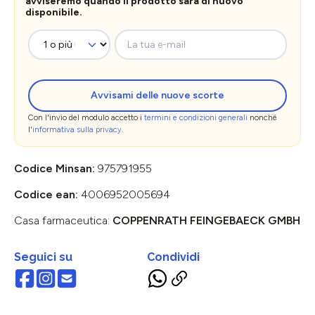
avviseremo quando il prodotto sarà di nuovo
disponibile.
La tua e-mail
Avvisami delle nuove scorte
Con l'invio del modulo accetto i
termini e condizioni generali
nonché
l'
informativa sulla privacy
.
Codice Minsan:
975791955
Codice ean:
4006952005694
Casa farmaceutica:
COPPENRATH FEINGEBAECK GMBH
Seguici su
Condividi