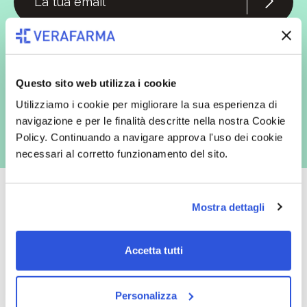
In qualità di interessato, avendo letto l’informativa
Privacy Policy
redatta ai sensi del Regolamento EU 2016/679, acconsento
espressamente al trattamento dei miei dati personali per finalità
commerciali da parte di Verafarma, tra cui invio di comunicazioni
marketing (con modalità telematiche - quali ad es. newsletter ed e-mail
Questo sito web utilizza i cookie
con inviti e comunicazioni commerciali - e modalità tradizionali, quali ad
es. posta cartacea)
Utilizziamo i cookie per migliorare la sua esperienza di
navigazione e per le finalità descritte nella nostra Cookie
Policy. Continuando a navigare approva l'uso dei cookie
necessari al corretto funzionamento del sito.
Mostra dettagli
Oltre 50.000 prodotti
Spedizione gratuita
Accetta tutti
Catalogo prodotti ampio e completo
Con un acquisto minimo di 29.90 €
per soddisfare tutte le esigenze.
la spedizione la regaliamo noi.
Spedizioni in tutta Europa a 20€.
Personalizza