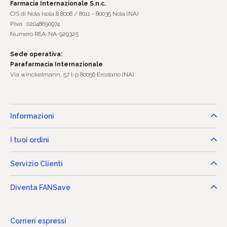
Farmacia Internazionale S.n.c.
CIS di Nola Isola 8 8008 / 8011 - 80035 Nola (NA)
P.Iva : 02048690974
Numero REA: NA-929325
Sede operativa:
Parafarmacia Internazionale
Via winckelmann, 57 l-p 80056 Ercolano (NA)
Informazioni
I tuoi ordini
Servizio Clienti
Diventa FANSave
Corrieri espressi