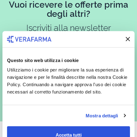
Vuoi ricevere le offerte prima
degli altri?
Iscriviti alla newsletter
In qualità di interessato, avendo letto l’informativa
Privacy Policy
Questo sito web utilizza i cookie
redatta ai sensi del Regolamento EU 2016/679, acconsento
Utilizziamo i cookie per migliorare la sua esperienza di
espressamente al trattamento dei miei dati personali per finalità
commerciali da parte di Verafarma, tra cui invio di comunicazioni
navigazione e per le finalità descritte nella nostra Cookie
marketing (con modalità telematiche - quali ad es. newsletter ed e-mail
Policy. Continuando a navigare approva l'uso dei cookie
con inviti e comunicazioni commerciali - e modalità tradizionali, quali ad
es. posta cartacea)
necessari al corretto funzionamento del sito.
Mostra dettagli
Accetta tutti