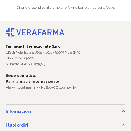
Offerte e sconti ogni giorno che fanno bene al tuo portafoglio.
Farmacia Internazionale S.n.c.
CIS di Nola Isola 8 8008 / 8011 - 80035 Nola (NA)
P.Iva : 02048690974
Numero REA: NA-929325
Sede operativa:
Parafarmacia Internazionale
Via winckelmann, 57 l-p 80056 Ercolano (NA)
Informazioni
I tuoi ordini