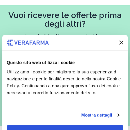
Vuoi ricevere le offerte prima
degli altri?
Iscriviti alla newsletter
Questo sito web utilizza i cookie
In qualità di interessato, avendo letto l’informativa
Privacy Policy
Utilizziamo i cookie per migliorare la sua esperienza di
redatta ai sensi del Regolamento EU 2016/679, acconsento
espressamente al trattamento dei miei dati personali per finalità
navigazione e per le finalità descritte nella nostra Cookie
commerciali da parte di Verafarma, tra cui invio di comunicazioni
Policy. Continuando a navigare approva l'uso dei cookie
marketing (con modalità telematiche - quali ad es. newsletter ed e-mail
con inviti e comunicazioni commerciali - e modalità tradizionali, quali ad
necessari al corretto funzionamento del sito.
es. posta cartacea)
Mostra dettagli