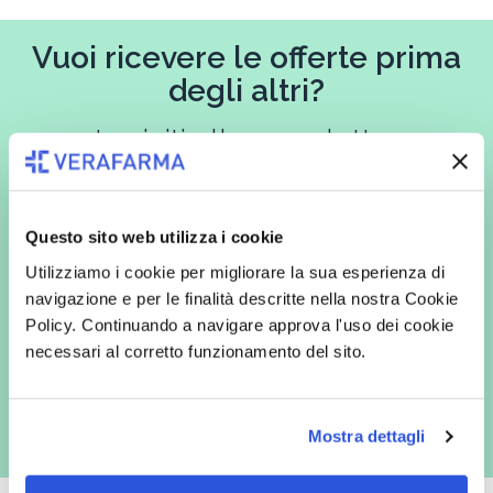
Vuoi ricevere le offerte prima
degli altri?
Iscriviti alla newsletter
Questo sito web utilizza i cookie
In qualità di interessato, avendo letto l’informativa
Privacy Policy
Utilizziamo i cookie per migliorare la sua esperienza di
redatta ai sensi del Regolamento EU 2016/679, acconsento
espressamente al trattamento dei miei dati personali per finalità
navigazione e per le finalità descritte nella nostra Cookie
commerciali da parte di Verafarma, tra cui invio di comunicazioni
Policy. Continuando a navigare approva l'uso dei cookie
marketing (con modalità telematiche - quali ad es. newsletter ed e-mail
con inviti e comunicazioni commerciali - e modalità tradizionali, quali ad
necessari al corretto funzionamento del sito.
es. posta cartacea)
Mostra dettagli