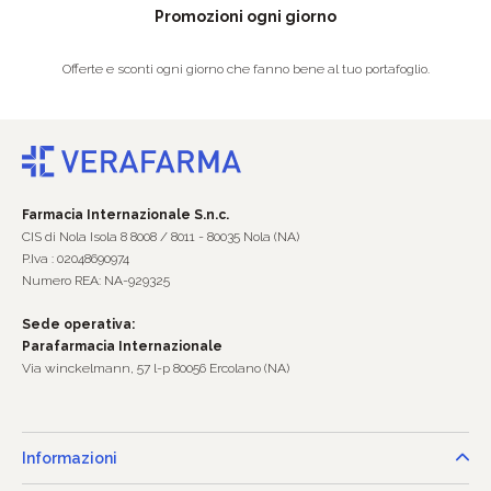
Promozioni ogni giorno
Offerte e sconti ogni giorno che fanno bene al tuo portafoglio.
Farmacia Internazionale S.n.c.
CIS di Nola Isola 8 8008 / 8011 - 80035 Nola (NA)
P.Iva : 02048690974
Numero REA: NA-929325
Sede operativa:
Parafarmacia Internazionale
Via winckelmann, 57 l-p 80056 Ercolano (NA)
Informazioni