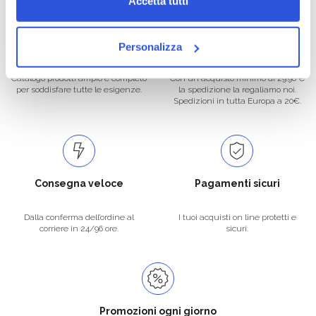
Accetta tutti
Oltre 50.000 prodotti
Spedizione gratuita
Personalizza
Catalogo prodotti ampio e completo
Con un acquisto minimo di 29.90 €
per soddisfare tutte le esigenze.
la spedizione la regaliamo noi.
Spedizioni in tutta Europa a 20€.
Consegna veloce
Pagamenti sicuri
Dalla conferma dell’ordine al
I tuoi acquisti on line protetti e
corriere in 24/96 ore.
sicuri.
Promozioni ogni giorno