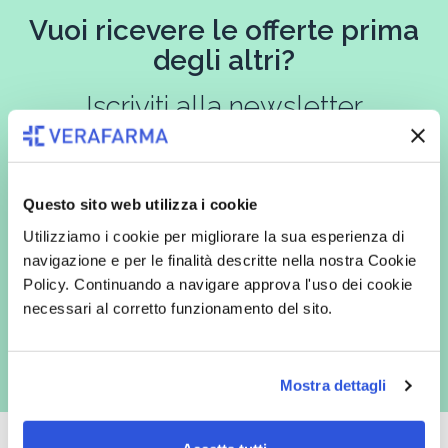
Vuoi ricevere le offerte prima
degli altri?
Iscriviti alla newsletter
Questo sito web utilizza i cookie
In qualità di interessato, avendo letto l’informativa
Privacy Policy
redatta ai sensi del Regolamento EU 2016/679, acconsento
Utilizziamo i cookie per migliorare la sua esperienza di
espressamente al trattamento dei miei dati personali per finalità
commerciali da parte di Verafarma, tra cui invio di comunicazioni
navigazione e per le finalità descritte nella nostra Cookie
marketing (con modalità telematiche - quali ad es. newsletter ed e-mail
Policy. Continuando a navigare approva l'uso dei cookie
con inviti e comunicazioni commerciali - e modalità tradizionali, quali ad
es. posta cartacea)
necessari al corretto funzionamento del sito.
Mostra dettagli