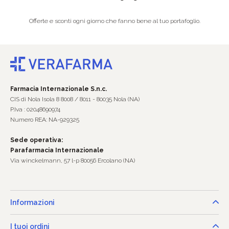
Offerte e sconti ogni giorno che fanno bene al tuo portafoglio.
Farmacia Internazionale S.n.c.
CIS di Nola Isola 8 8008 / 8011 - 80035 Nola (NA)
P.Iva : 02048690974
Numero REA: NA-929325
Sede operativa:
Parafarmacia Internazionale
Via winckelmann, 57 l-p 80056 Ercolano (NA)
Informazioni
I tuoi ordini