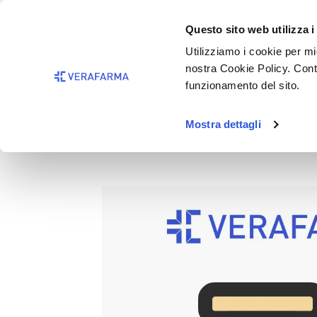
Passa al contenuto principale
BISOGNO 
Questo sito web utilizza i
Salta alla ricerca
Utilizziamo i cookie per mig
nostra Cookie Policy. Cont
Passa alla navigazione principale
funzionamento del sito.
Mostra dettagli
J BIMBI 2SUCCH BH 0-6M T
Salta la galleria di immagini