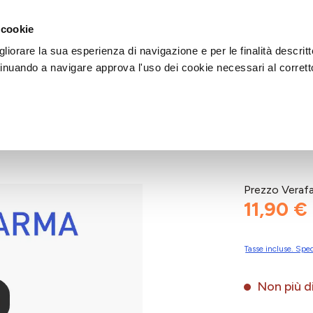
DI AIUTO?
CHIAMACI AL NUMERO 030 764 1124
(LUN-VEN / 9:30-13:00 / 15
 cookie
liorare la sua esperienza di navigazione e per le finalità descritt
inuando a navigare approva l'uso dei cookie necessari al corrett
R/ROSA
Prezzo Veraf
11,90 €
Tasse incluse. Sped
Non più di