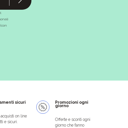
l
onali
 (con
menti sicuri
Promozioni ogni
giorno
i acquisti on line
Offerte e sconti ogni
ti e sicuri.
giorno che fanno