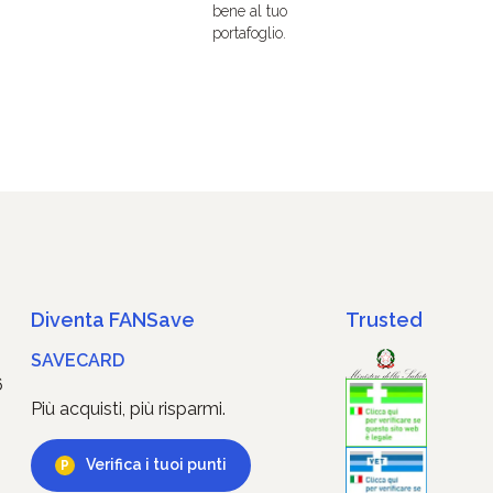
bene al tuo
portafoglio.
Diventa FANSave
Trusted
SAVECARD
6
Più acquisti, più risparmi.
Verifica i tuoi punti