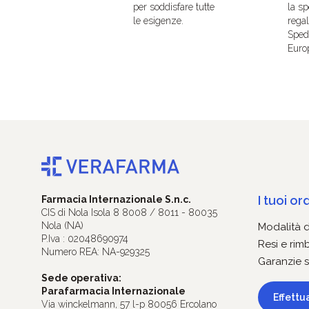
per soddisfare tutte
la sp
le esigenze.
regal
Spedi
Euro
I tuoi ord
Farmacia Internazionale S.n.c.
CIS di Nola Isola 8 8008 / 8011 - 80035
Nola (NA)
Modalità 
P.Iva : 02048690974
Resi e rim
Numero REA: NA-929325
Garanzie s
Sede operativa:
Parafarmacia Internazionale
Effettu
Via winckelmann, 57 l-p 80056 Ercolano