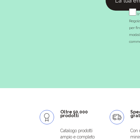
In
Regola
per fi
modali
commer
Oltre 50.000
Spe
prodotti
grat
Catalogo prodotti
Con 
ampio e completo
mini