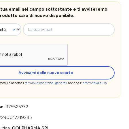
la tua email nel campo sottostante e ti avviseremo
rodotto sarà di nuovo disponibile.
La tua e-mail
Avvisami delle nuove scorte
 modulo accetto i
termini e condizioni generali
nonché l'
informativa sulla
an:
975525332
7290017719245
utica:
COLPHARMA SRL