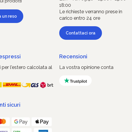
ui prodotti
18:00
Le richieste verranno prese in
a un reso
carico entro 24 ore
Contattaci ora
 espressi
Recensioni
 per l'estero calcolata al
La vostra opinione conta
i sicuri