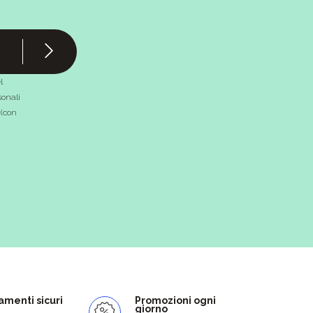
l
onali
 (con
menti sicuri
Promozioni ogni
giorno