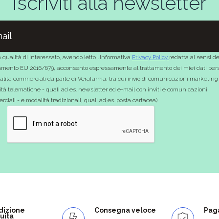
Iscriviti alla newsletter
 qualità di interessato, avendo letto l’informativa
Privacy Policy
redatta ai sensi de
mento EU 2016/679, acconsento espressamente al trattamento dei miei dati pers
nalità commerciali da parte di Verafarma, tra cui invio di comunicazioni marketing
tà telematiche - quali ad es. newsletter ed e-mail con inviti e comunicazioni
ciali - e modalità tradizionali, quali ad es. posta cartacea)
dizione
Consegna veloce
Paga
uita