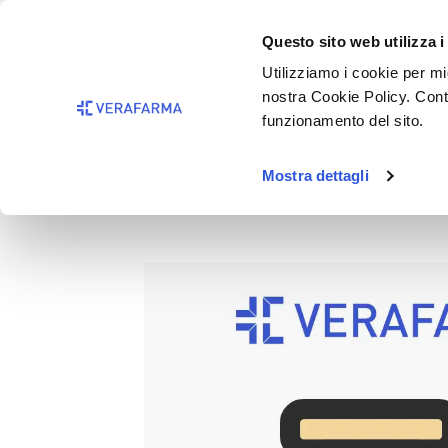
Passa al contenuto principale
BISOGNO 
Questo sito web utilizza i
Salta alla ricerca
Utilizziamo i cookie per mig
nostra Cookie Policy. Cont
Passa alla navigazione principale
funzionamento del sito.
Mostra dettagli
IPERICO PLUS 100CPS VEG
Salta la galleria di immagini