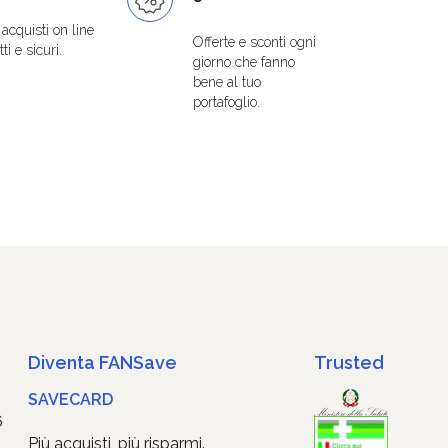
i acquisti on line
Offerte e sconti ogni
ti e sicuri.
giorno che fanno
bene al tuo
portafoglio.
Diventa FANSave
Trusted
SAVECARD
6
Più acquisti, più risparmi.