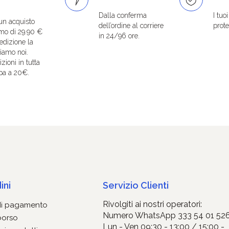
Dalla conferma
I tuo
un acquisto
dell’ordine al corriere
protet
mo di 29.90 €
in 24/96 ore.
edizione la
iamo noi.
zioni in tutta
pa a 20€.
ini
Servizio Clienti
Rivolgiti ai nostri operatori:
di pagamento
Numero WhatsApp 333 54 01 52
borso
Lun - Ven 09:30 - 13:00 / 15:00 -