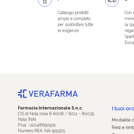
Catalogo prodotti
Con 
ampio e completo
mini
per soddisfare tutte
la sp
le esigenze.
regal
Spedi
Euro
I tuoi ord
Farmacia Internazionale S.n.c.
CIS di Nola Isola 8 8008 / 8011 - 80035
Nola (NA)
Modalità 
P.Iva : 02048690974
Resi e rim
Numero REA: NA-929325