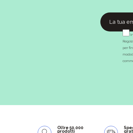
In
Regola
per fi
modali
commer
Oltre 50.000
Spe
prodotti
grat