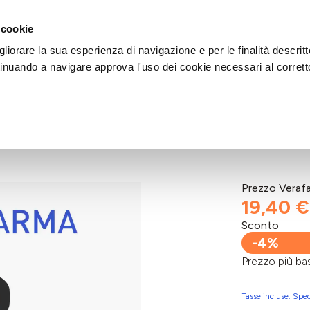
DI AIUTO?
CHIAMACI AL NUMERO 030 764 1124
(LUN-VEN / 9:30-13:00 / 15
 cookie
liorare la sua esperienza di navigazione e per le finalità descritt
inuando a navigare approva l'uso dei cookie necessari al corrett
Prezzo Veraf
19,40 €
Sconto
-4%
Prezzo più 
Tasse incluse. Sped