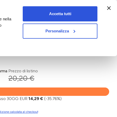
:00-18:00)
Accetta tutti
e nella
vet&pet
o
Personalizza
arma
Prezzo di listino
20,20 €
basso 30GG EUR
14,29 €
(-35.76%)
izione calcolata al checkout