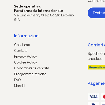
Garanzie s
Sede operativa:
Parafarmacia Internazionale
Effettu
Via winckelmann, 57 l-p 80056 Ercolano
(NA)
Informazioni
Corrieri
Chi siamo
Contatti
Spedizioni
Privacy Policy
checkout
Cookie Policy
Condizioni di vendita
Programma fedeltà
FAQ
Pagament
Marchi