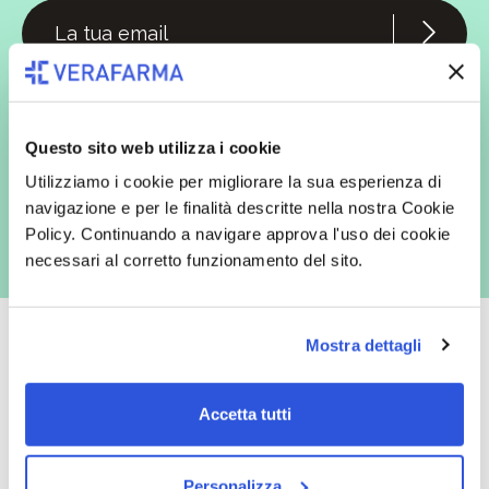
In qualità di interessato, avendo letto l’informativa
Privacy Policy
redatta ai sensi del Regolamento EU 2016/679, acconsento
espressamente al trattamento dei miei dati personali per finalità
commerciali da parte di Verafarma, tra cui invio di comunicazioni
Questo sito web utilizza i cookie
marketing (con modalità telematiche - quali ad es. newsletter ed e-mail
con inviti e comunicazioni commerciali - e modalità tradizionali, quali ad
Utilizziamo i cookie per migliorare la sua esperienza di
es. posta cartacea)
navigazione e per le finalità descritte nella nostra Cookie
Policy. Continuando a navigare approva l'uso dei cookie
necessari al corretto funzionamento del sito.
Mostra dettagli
Oltre 50.000 prodotti
Spedizione gratuita
Accetta tutti
Catalogo prodotti ampio e completo
Con un acquisto minimo di 29.90 €
per soddisfare tutte le esigenze.
la spedizione la regaliamo noi.
Personalizza