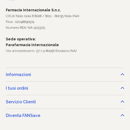
Farmacia Internazionale S.n.c.
CIS di Nola Isola 8 8008 / 8011 - 80035 Nola (NA)
P.Iva : 02048690974
Numero REA: NA-929325
Sede operativa:
Parafarmacia Internazionale
Via winckelmann, 57 l-p 80056 Ercolano (NA)
Informazioni
I tuoi ordini
Servizio Clienti
Diventa FANSave