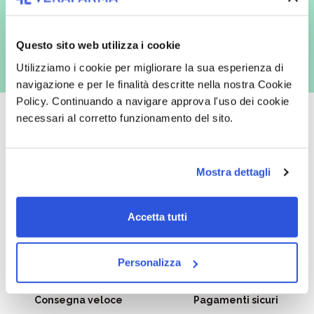
con inviti e comunicazioni commerciali - e modalità tradizionali, quali ad
es. posta cartacea)
Questo sito web utilizza i cookie
Utilizziamo i cookie per migliorare la sua esperienza di
navigazione e per le finalità descritte nella nostra Cookie
Policy. Continuando a navigare approva l'uso dei cookie
necessari al corretto funzionamento del sito.
Oltre 50.000 prodotti
Spedizione gratuita
Mostra dettagli
Catalogo prodotti ampio e completo
Con un acquisto minimo di 29.90 €
per soddisfare tutte le esigenze.
la spedizione la regaliamo noi.
Accetta tutti
Spedizioni in tutta Europa a 20€.
Personalizza
Consegna veloce
Pagamenti sicuri