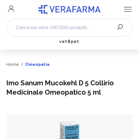
Passa al contenuto principale
vet&pet
Home
Omeopatia
Imo Sanum Mucokehl D 5 Collirio
Medicinale Omeopatico 5 ml
Salta la galleria di immagini