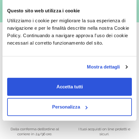
Questo sito web utilizza i cookie
Utilizziamo i cookie per migliorare la sua esperienza di
navigazione e per le finalità descritte nella nostra Cookie
Policy. Continuando a navigare approva l'uso dei cookie
necessari al corretto funzionamento del sito.
Oltre 50.000 prodotti
Spedizione gratuita
Mostra dettagli
Catalogo prodotti ampio e completo
Con un acquisto minimo di 29.90 €
per soddisfare tutte le esigenze.
la spedizione la regaliamo noi.
Spedizioni in tutta Europa a 20€.
Accetta tutti
Personalizza
Consegna veloce
Pagamenti sicuri
Dalla conferma dell’ordine al
I tuoi acquisti on line protetti e
corriere in 24/96 ore.
sicuri.