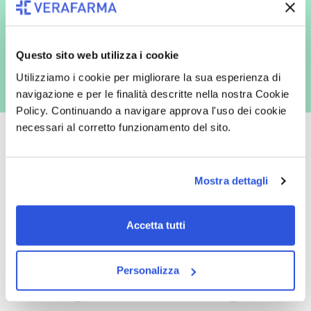
commerciali da parte di Verafarma, tra cui invio di comunicazioni
marketing (con modalità telematiche - quali ad es. newsletter ed e-mail
con inviti e comunicazioni commerciali - e modalità tradizionali, quali ad
es. posta cartacea)
Questo sito web utilizza i cookie
Utilizziamo i cookie per migliorare la sua esperienza di
navigazione e per le finalità descritte nella nostra Cookie
Policy. Continuando a navigare approva l'uso dei cookie
necessari al corretto funzionamento del sito.
Mostra dettagli
Oltre 50.000 prodotti
Spedizione gratuita
Catalogo prodotti ampio e completo
Con un acquisto minimo di 29.90 €
Accetta tutti
per soddisfare tutte le esigenze.
la spedizione la regaliamo noi.
Spedizioni in tutta Europa a 20€.
Personalizza