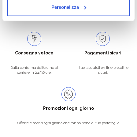
Personalizza
Catalogo prodotti ampio e completo
Con un acquisto minimo di 29.90 €
per soddisfare tutte le esigenze.
la spedizione la regaliamo noi.
Spedizioni in tutta Europa a 20€.
Consegna veloce
Pagamenti sicuri
Dalla conferma dell’ordine al
I tuoi acquisti on line protetti e
corriere in 24/96 ore.
sicuri.
Promozioni ogni giorno
Offerte e sconti ogni giorno che fanno bene al tuo portafoglio.