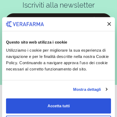
Iscriviti alla newsletter
In qualità di interessato, avendo letto l’informativa
Privacy Policy
redatta ai sensi del Regolamento EU 2016/679, acconsento
espressamente al trattamento dei miei dati personali per finalità
Questo sito web utilizza i cookie
commerciali da parte di Verafarma, tra cui invio di comunicazioni
marketing (con modalità telematiche - quali ad es. newsletter ed e-mail
Utilizziamo i cookie per migliorare la sua esperienza di
con inviti e comunicazioni commerciali - e modalità tradizionali, quali ad
navigazione e per le finalità descritte nella nostra Cookie
es. posta cartacea)
Policy. Continuando a navigare approva l'uso dei cookie
necessari al corretto funzionamento del sito.
Mostra dettagli
Accetta tutti
Oltre 50.000 prodotti
Spedizione gratuita