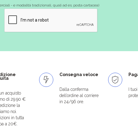
ciali - e modalità tradizionali, quali ad es. posta cartacea)
dizione
Consegna veloce
Paga
uita
Dalla conferma
I tuo
un acquisto
dell’ordine al corriere
protet
mo di 29.90 €
in 24/96 ore.
edizione la
iamo noi.
zioni in tutta
pa a 20€.