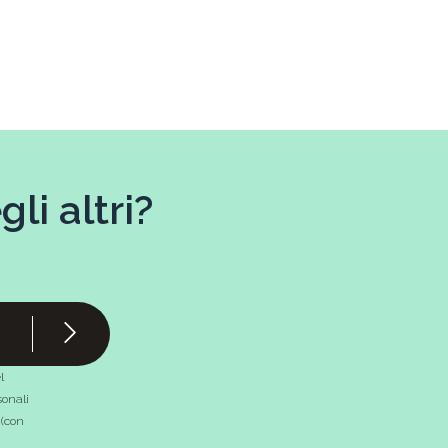
li altri?
l
onali
 (con