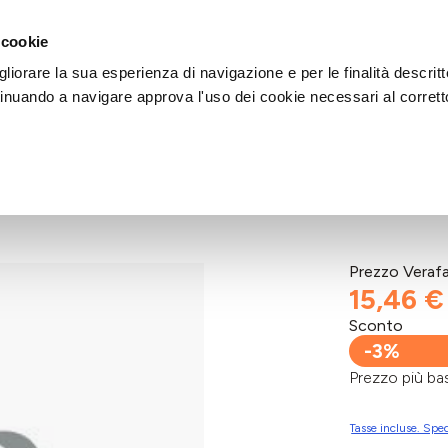
DI AIUTO?
CHIAMACI AL NUMERO 030 764 1124
(LUN-VEN / 9:30-13:00 / 15
 cookie
liorare la sua esperienza di navigazione e per le finalità descritt
inuando a navigare approva l'uso dei cookie necessari al corrett
 150ML
Prezzo Veraf
15,46 €
Sconto
-3%
Prezzo più 
Tasse incluse. Sped