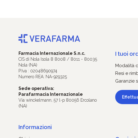
I tuoi ord
Farmacia Internazionale S.n.c.
CIS di Nola Isola 8 8008 / 8011 - 80035
Nola (NA)
Modalità 
P.Iva : 02048690974
Resi e rim
Numero REA: NA-929325
Garanzie s
Sede operativa:
Parafarmacia Internazionale
Effettu
Via winckelmann, 57 l-p 80056 Ercolano
(NA)
Informazioni