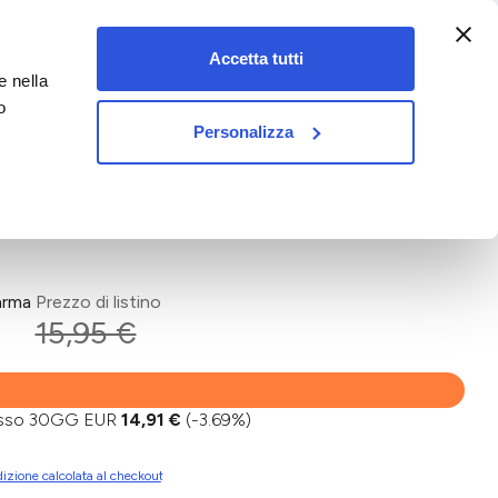
:00-18:00)
Accetta tutti
e nella
vet&pet
o
Personalizza
arma
Prezzo di listino
15,95 €
basso 30GG EUR
14,91 €
(-3.69%)
izione calcolata al checkout