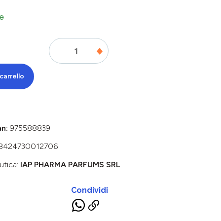
e
carrello
an:
975588839
8424730012706
utica:
IAP PHARMA PARFUMS SRL
Condividi