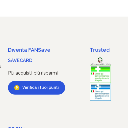
Diventa FANSave
Trusted
SAVECARD
6
Più acquisti, più risparmi.
Verifica i tuoi punti