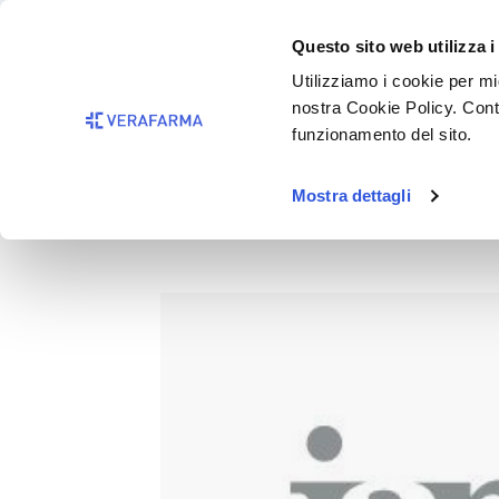
Passa al contenuto principale
BISOGNO 
Questo sito web utilizza i
Salta alla ricerca
Utilizziamo i cookie per mig
nostra Cookie Policy. Cont
Passa alla navigazione principale
funzionamento del sito.
Mostra dettagli
IAP PROFUMO UOMO 71 EX61
Salta la galleria di immagini