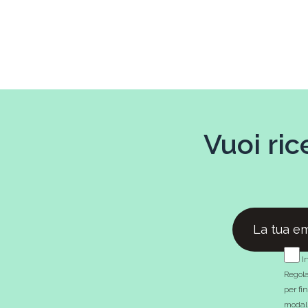
Vuoi ric
In
Regola
per fi
modali