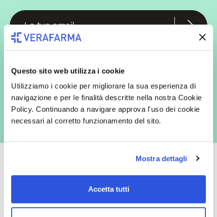
In qualità di interessato, avendo letto l’informativa
Privacy Policy
redatta ai sensi del Regolamento EU 2016/679, acconsento
espressamente al trattamento dei miei dati personali per finalità
commerciali da parte di Verafarma, tra cui invio di comunicazioni
Questo sito web utilizza i cookie
marketing (con modalità telematiche - quali ad es. newsletter ed e-mail
con inviti e comunicazioni commerciali - e modalità tradizionali, quali ad
Utilizziamo i cookie per migliorare la sua esperienza di
es. posta cartacea)
navigazione e per le finalità descritte nella nostra Cookie
Policy. Continuando a navigare approva l'uso dei cookie
necessari al corretto funzionamento del sito.
Mostra dettagli
Accetta tutti
Oltre 50.000 prodotti
Spedizione gratuita
Catalogo prodotti ampio e completo
Con un acquisto minimo di 29.90 €