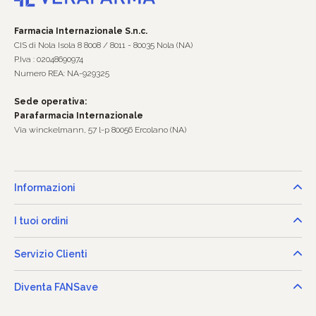
Farmacia Internazionale S.n.c.
CIS di Nola Isola 8 8008 / 8011 - 80035 Nola (NA)
P.Iva : 02048690974
Numero REA: NA-929325
Sede operativa:
Parafarmacia Internazionale
Via winckelmann, 57 l-p 80056 Ercolano (NA)
Informazioni
I tuoi ordini
Servizio Clienti
Diventa FANSave