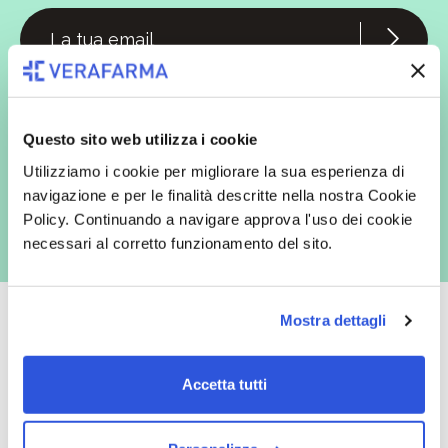
In qualità di interessato, avendo letto l’informativa
Privacy Policy
redatta ai sensi del Regolamento EU 2016/679, acconsento
espressamente al trattamento dei miei dati personali per finalità
commerciali da parte di Verafarma, tra cui invio di comunicazioni
Questo sito web utilizza i cookie
marketing (con modalità telematiche - quali ad es. newsletter ed e-mail
con inviti e comunicazioni commerciali - e modalità tradizionali, quali ad
Utilizziamo i cookie per migliorare la sua esperienza di
es. posta cartacea)
navigazione e per le finalità descritte nella nostra Cookie
Policy. Continuando a navigare approva l'uso dei cookie
necessari al corretto funzionamento del sito.
Mostra dettagli
Oltre 50.000 prodotti
Spedizione gratuita
Accetta tutti
Catalogo prodotti ampio e completo
Con un acquisto minimo di 29.90 €
per soddisfare tutte le esigenze.
la spedizione la regaliamo noi.