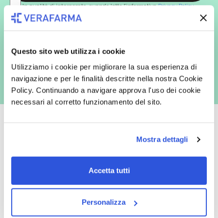
In qualità di interessato, avendo letto l’informativa
Privacy Policy
redatta ai sensi del Regolamento EU 2016/679, acconsento
espressamente al trattamento dei miei dati personali per finalità
commerciali da parte di Verafarma, tra cui invio di comunicazioni
marketing (con modalità telematiche - quali ad es. newsletter ed e-mail
con inviti e comunicazioni commerciali - e modalità tradizionali, quali ad
Questo sito web utilizza i cookie
es. posta cartacea)
Utilizziamo i cookie per migliorare la sua esperienza di
navigazione e per le finalità descritte nella nostra Cookie
Policy. Continuando a navigare approva l'uso dei cookie
necessari al corretto funzionamento del sito.
Mostra dettagli
Oltre 50.000 prodotti
Spedizione gratuita
Accetta tutti
Catalogo prodotti ampio e completo
Con un acquisto minimo di 29.90 €
per soddisfare tutte le esigenze.
la spedizione la regaliamo noi.
Spedizioni in tutta Europa a 20€.
Personalizza