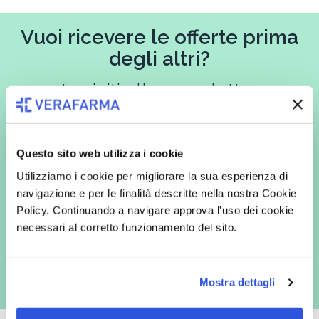
Vuoi ricevere le offerte prima
degli altri?
Iscriviti alla newsletter
Questo sito web utilizza i cookie
In qualità di interessato, avendo letto l’informativa
Privacy Policy
Utilizziamo i cookie per migliorare la sua esperienza di
redatta ai sensi del Regolamento EU 2016/679, acconsento
espressamente al trattamento dei miei dati personali per finalità
navigazione e per le finalità descritte nella nostra Cookie
commerciali da parte di Verafarma, tra cui invio di comunicazioni
Policy. Continuando a navigare approva l'uso dei cookie
marketing (con modalità telematiche - quali ad es. newsletter ed e-mail
con inviti e comunicazioni commerciali - e modalità tradizionali, quali ad
necessari al corretto funzionamento del sito.
es. posta cartacea)
Mostra dettagli