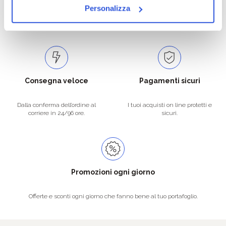
Catalogo prodotti ampio e completo
Con un acquisto minimo di 29.90 €
Personalizza
per soddisfare tutte le esigenze.
la spedizione la regaliamo noi.
Spedizioni in tutta Europa a 20€.
Consegna veloce
Pagamenti sicuri
Dalla conferma dell’ordine al
I tuoi acquisti on line protetti e
corriere in 24/96 ore.
sicuri.
Promozioni ogni giorno
Offerte e sconti ogni giorno che fanno bene al tuo portafoglio.