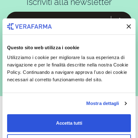
Iscriviti alla newsletter
In qualità di interessato, avendo letto l’informativa
Privacy Policy
redatta ai sensi del Regolamento EU 2016/679, acconsento
espressamente al trattamento dei miei dati personali per finalità
Questo sito web utilizza i cookie
commerciali da parte di Verafarma, tra cui invio di comunicazioni
marketing (con modalità telematiche - quali ad es. newsletter ed e-mail
Utilizziamo i cookie per migliorare la sua esperienza di
con inviti e comunicazioni commerciali - e modalità tradizionali, quali ad
es. posta cartacea)
navigazione e per le finalità descritte nella nostra Cookie
Policy. Continuando a navigare approva l'uso dei cookie
necessari al corretto funzionamento del sito.
Mostra dettagli
Accetta tutti
Oltre 50.000 prodotti
Spedizione gratuita