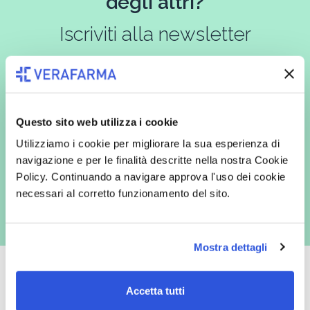
degli altri?
Iscriviti alla newsletter
In qualità di interessato, avendo letto l’informativa
Privacy Policy
redatta ai sensi del Regolamento EU 2016/679, acconsento
Questo sito web utilizza i cookie
espressamente al trattamento dei miei dati personali per finalità
commerciali da parte di Verafarma, tra cui invio di comunicazioni
Utilizziamo i cookie per migliorare la sua esperienza di
marketing (con modalità telematiche - quali ad es. newsletter ed e-mail
navigazione e per le finalità descritte nella nostra Cookie
con inviti e comunicazioni commerciali - e modalità tradizionali, quali ad
es. posta cartacea)
Policy. Continuando a navigare approva l'uso dei cookie
necessari al corretto funzionamento del sito.
Mostra dettagli
Accetta tutti