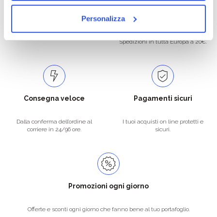
Oltre 50.000 prodotti
Spedizione gratuita
Personalizza
Catalogo prodotti ampio e completo
Con un acquisto minimo di 29.90 €
per soddisfare tutte le esigenze.
la spedizione la regaliamo noi.
Spedizioni in tutta Europa a 20€.
Consegna veloce
Pagamenti sicuri
Dalla conferma dell’ordine al
I tuoi acquisti on line protetti e
corriere in 24/96 ore.
sicuri.
Promozioni ogni giorno
Offerte e sconti ogni giorno che fanno bene al tuo portafoglio.