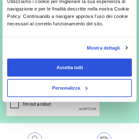
Utilizziamo i cookie per migliorare la sua esperienza di
Vuoi ricevere le offerte prima
navigazione e per le finalità descritte nella nostra Cookie
degli altri?
Policy. Continuando a navigare approva l'uso dei cookie
necessari al corretto funzionamento del sito.
Iscriviti alla newsletter
Mostra dettagli
In qualità di interessato, avendo letto l’informativa
Privacy Policy
redatta ai sensi del Regolamento EU 2016/679, acconsento
Accetta tutti
espressamente al trattamento dei miei dati personali per finalità
commerciali da parte di Verafarma, tra cui invio di comunicazioni
marketing (con modalità telematiche - quali ad es. newsletter ed e-mail
con inviti e comunicazioni commerciali - e modalità tradizionali, quali ad
Personalizza
es. posta cartacea)