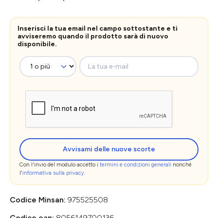
Inserisci la tua email nel campo sottostante e ti
avviseremo quando il prodotto sarà di nuovo
disponibile.
La tua e-mail
Avvisami delle nuove scorte
Con l'invio del modulo accetto i
termini e condizioni generali
nonché
l'
informativa sulla privacy
.
Codice Minsan:
975525508
Codice ean:
8056149700136