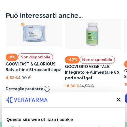
Può interessarti anche...
-8%
Non disponibile
-42%
Non disponibile
GOOVI FAST & GLORIOUS
GOOVI ORO VEGETALE
Salviettine Struccanti 20pz
G
Integratore Alimentare 60
S
4,52 €
4,90 €
perle softgel
1
14,30 €
24,50 €
Dettaglio prodotto
Dettaglio prodotto
Questo sito web utilizza i cookie