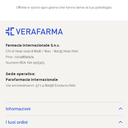
Offerte e sconti ogni giorno che fanno bene al tuo portafoglio.
Farmacia Internazionale S.n.c.
CIS di Nola Isola 8 8008 / 8011 - 80035 Nola (NA)
P.Iva : 02048690974
Numero REA: NA-929325
Sede operativa:
Parafarmacia Internazionale
Via winckelmann, 57 l-p 80056 Ercolano (NA)
Informazioni
I tuoi ordini