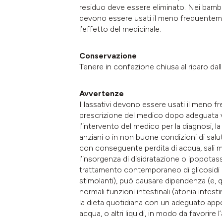
residuo deve essere eliminato. Nei bambini
devono essere usati il meno frequentement
l’effetto del medicinale.
Conservazione
Tenere in confezione chiusa al riparo dall
Avvertenze
I lassativi devono essere usati il meno f
prescrizione del medico dopo adeguata va
l’intervento del medico per la diagnosi, l
anziani o in non buone condizioni di salut
con conseguente perdita di acqua, sali mine
l’insorgenza di disidratazione o ipopota
trattamento contemporaneo di glicosidi car
stimolanti), può causare dipendenza (e, q
normali funzioni intestinali (atonia intest
la dieta quotidiana con un adeguato appor
acqua, o altri liquidi, in modo da favorire