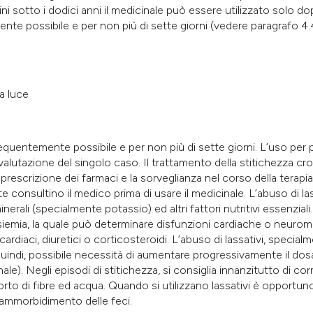
 sotto i dodici anni il medicinale può essere utilizzato solo dop
e possibile e per non più di sette giorni (vedere paragrafo 4.4).
a luce
requentemente possibile e per non più di sette giorni. L’uso per 
lutazione del singolo caso. Il trattamento della stitichezza cr
a prescrizione dei farmaci e la sorveglianza nel corso della terapi
e consultino il medico prima di usare il medicinale. L’abuso di l
rali (specialmente potassio) ed altri fattori nutritivi essenziali.
ssiemia, la quale può determinare disfunzioni cardiache o neurom
diaci, diuretici o corticosteroidi. L’abuso di lassativi, specialme
uindi, possibile necessità di aumentare progressivamente il dosa
inale). Negli episodi di stitichezza, si consiglia innanzitutto di co
to di fibre ed acqua. Quando si utilizzano lassativi è opportuno
 l’ammorbidimento delle feci.