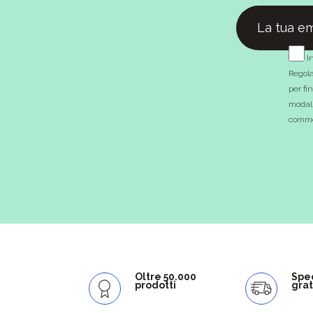
In
Regola
per fi
modali
commer
Oltre 50.000
Spe
prodotti
grat