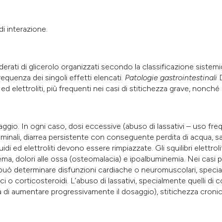
di interazione.
esiderati di glicerolo organizzati secondo la classificazione si
 frequenza dei singoli effetti elencati.
Patologie gastrointestinali
D
ed elettroliti, più frequenti nei casi di stitichezza grave, nonché ir
aggio. In ogni caso, dosi eccessive (abuso di lassativi – uso f
ali, diarrea persistente con conseguente perdita di acqua, sali
iquidi ed elettroliti devono essere rimpiazzate. Gli squilibri elettro
ma, dolori alle ossa (osteomalacia) e ipoalbuminemia. Nei casi più
e può determinare disfunzioni cardiache o neuromuscolari, spec
ci o corticosteroidi. L’abuso di lassativi, specialmente quelli di 
à di aumentare progressivamente il dosaggio), stitichezza cronica