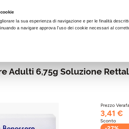
DI AIUTO?
CHIAMACI AL NUMERO 030 764 1124
(LUN-VEN / 9:30-13:00 / 15
 cookie
liorare la sua esperienza di navigazione e per le finalità descritt
inuando a navigare approva l'uso dei cookie necessari al corrett
hezza
re Adulti 6,75g Soluzione Rett
Prezzo Veraf
3,41 €
Sconto
-27%