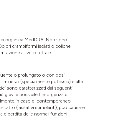
stemica organica MedDRA. Non sono
olori crampiformi isolati o coliche
ritazione a livello rettale.
requente o prolungato o con dosi
 minerali (specialmente potassio) e altri
litici sono caratterizzati dai seguenti
 gravi è possibile l’insorgenza di
ialmente in caso di contemporaneo
contatto (lassativi stimolanti), può causare
 e perdita delle normali funzioni