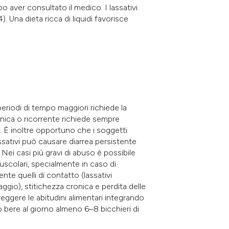
o aver consultato il medico. I lassativi
 Una dieta ricca di liquidi favorisce
periodi di tempo maggiori richiede la
onica o ricorrente richiede sempre
a. È inoltre opportuno che i soggetti
assativi può causare diarrea persistente
 Nei casi più gravi di abuso è possibile
uscolari, specialmente in caso di
nte quelli di contatto (lassativi
ggio), stitichezza cronica e perdita delle
rreggere le abitudini alimentari integrando
 bere al giorno almeno 6–8 bicchieri di