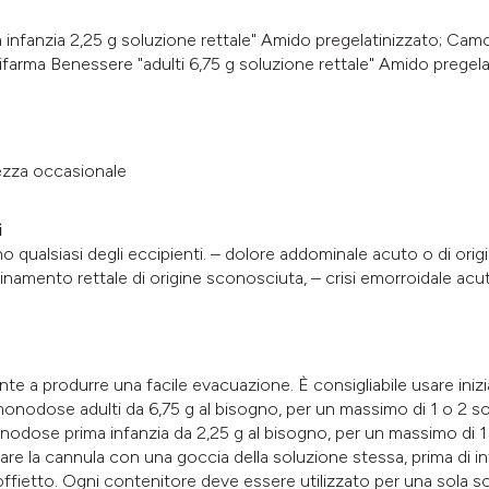
anzia 2,25 g soluzione rettale" Amido pregelatinizzato; Camomi
rma Benessere "adulti 6,75 g soluzione rettale" Amido pregelat
hezza occasionale
i
 uno qualsiasi degli eccipienti. – dolore addominale acuto o di or
uinamento rettale di origine sconosciuta, – crisi emorroidale a
nte a produrre una facile evacuazione. È consigliabile usare iniz
monodose adulti da 6,75 g al bisogno, per un massimo di 1 o 2 so
nodose prima infanzia da 2,25 g al bisogno, per un massimo di 1
care la cannula con una goccia della soluzione stessa, prima di int
offietto. Ogni contenitore deve essere utilizzato per una sola 