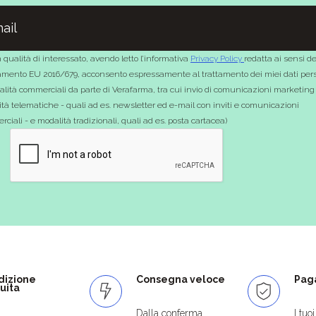
 qualità di interessato, avendo letto l’informativa
Privacy Policy
redatta ai sensi de
mento EU 2016/679, acconsento espressamente al trattamento dei miei dati pers
nalità commerciali da parte di Verafarma, tra cui invio di comunicazioni marketing
tà telematiche - quali ad es. newsletter ed e-mail con inviti e comunicazioni
ciali - e modalità tradizionali, quali ad es. posta cartacea)
dizione
Consegna veloce
Paga
uita
Dalla conferma
I tuo