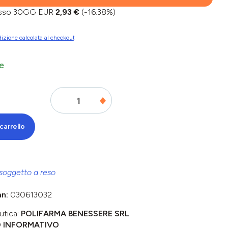
basso 30GG EUR
2,93 €
(-16.38%)
izione calcolata al checkout
e
carrello
soggetto a reso
an:
030613032
utica:
POLIFARMA BENESSERE SRL
O INFORMATIVO