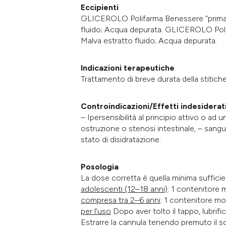
Eccipienti
GLICEROLO Polifarma Benessere "prima inf
fluido; Acqua depurata. GLICEROLO Polifa
Malva estratto fluido; Acqua depurata.
Indicazioni terapeutiche
Trattamento di breve durata della stitic
Controindicazioni/Effetti indesiderat
– Ipersensibilità al principio attivo o ad
ostruzione o stenosi intestinale, – sang
stato di disidratazione.
Posologia
La dose corretta è quella minima sufficie
adolescenti (12–18 anni)
: 1 contenitore 
compresa tra 2–6 anni
: 1 contenitore mo
per l’uso
Dopo aver tolto il tappo, lubrifi
Estrarre la cannula tenendo premuto il s