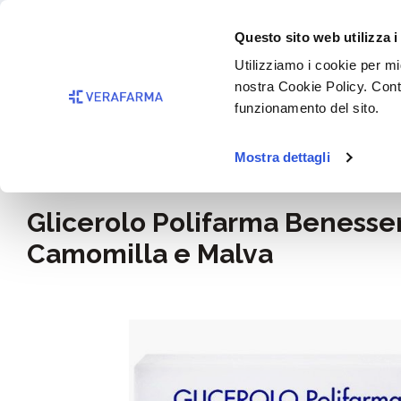
Passa al contenuto principale
BISOGNO 
Questo sito web utilizza i
Salta alla ricerca
Utilizziamo i cookie per mig
nostra Cookie Policy. Cont
Passa alla navigazione principale
funzionamento del sito.
Mostra dettagli
Home
Rimedi e salute
Disturbi gastro intestinali
Stitic
Glicerolo Polifarma Benesse
Camomilla e Malva
Salta la galleria di immagini