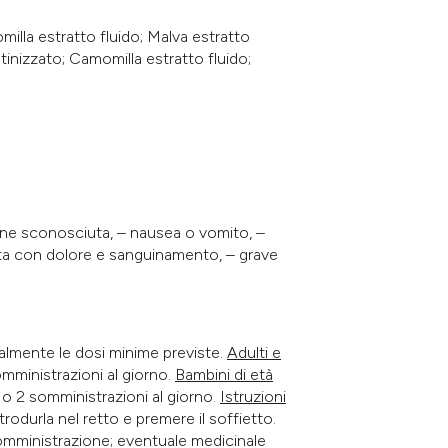
lla estratto fluido; Malva estratto
inizzato; Camomilla estratto fluido;
igine sconosciuta, – nausea o vomito, –
cuta con dolore e sanguinamento, – grave
ialmente le dosi minime previste.
Adulti e
mministrazioni al giorno.
Bambini di età
 o 2 somministrazioni al giorno.
Istruzioni
rodurla nel retto e premere il soffietto.
somministrazione; eventuale medicinale