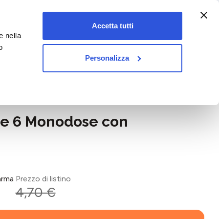
:00-18:00)
Accetta tutti
e nella
vet&pet
o
Personalizza
ale 6 Monodose con
arma
Prezzo di listino
4,70 €