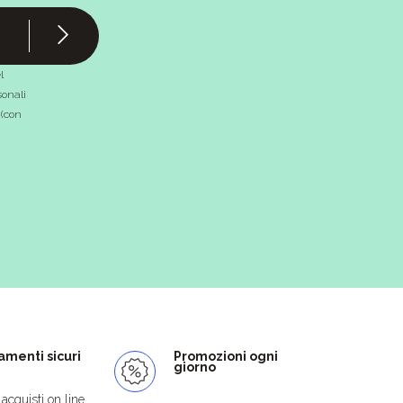
l
onali
 (con
menti sicuri
Promozioni ogni
giorno
i acquisti on line